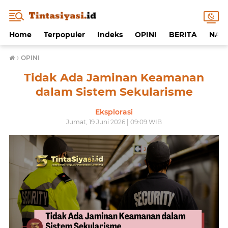
Home
Terpopuler
Indeks
OPINI
BERITA
NAF
›
OPINI
Tidak Ada Jaminan Keamanan
dalam Sistem Sekularisme
Eksplorasi
Jumat, 19 Juni 2026 | 09:09 WIB