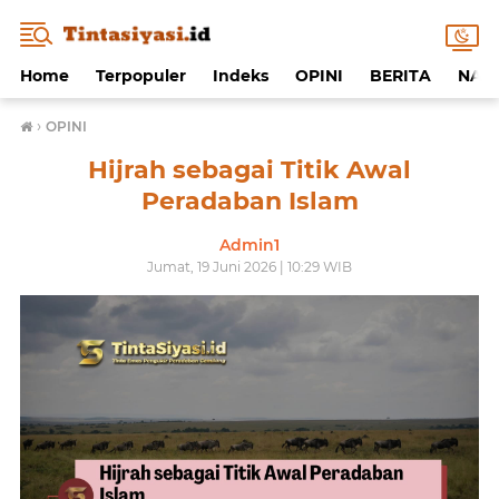
Home
Terpopuler
Indeks
OPINI
BERITA
NAF
›
OPINI
Hijrah sebagai Titik Awal
Peradaban Islam
Admin1
Jumat, 19 Juni 2026 | 10:29 WIB