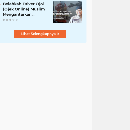
Bolehkah Driver Ojol
(Ojek Online) Muslim
Mengantarkan
Makanan dan
Minuman Haram ke
Pelanggan?
Lihat Selengkapnya