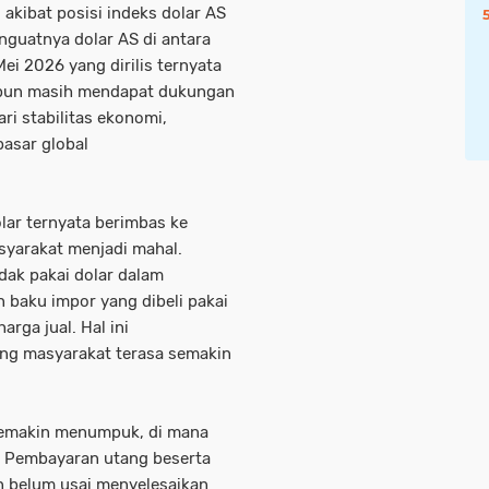
 akibat posisi indeks dolar AS
guatnya dolar AS di antara
ei 2026 yang dirilis ternyata
at pun masih mendapat dukungan
ri stabilitas ekonomi,
pasar global
olar ternyata berimbas ke
yarakat menjadi mahal.
dak pakai dolar dalam
 baku impor yang dibeli pakai
rga jual. Hal ini
ng masyarakat terasa semakin
 semakin menumpuk, di mana
. Pembayaran utang beserta
 belum usai menyelesaikan