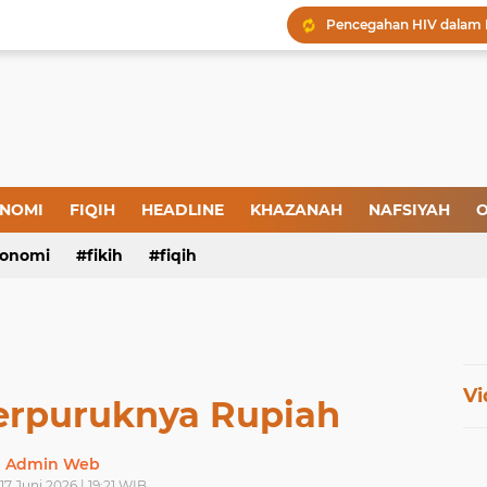
Menjaga Hadis, Menjag
Amal yang Kosong dari 
Iman: Tanda-Tanda dan
Tanda-Tanda Orang yan
Kepatuhan atau Pemaks
"Londo Ireng", Saat Ha
NOMI
FIQIH
HEADLINE
KHAZANAH
NAFSIYAH
O
onomi
fikih
fiqih
Vi
Terpuruknya Rupiah
Admin Web
17 Juni 2026 | 19:21 WIB