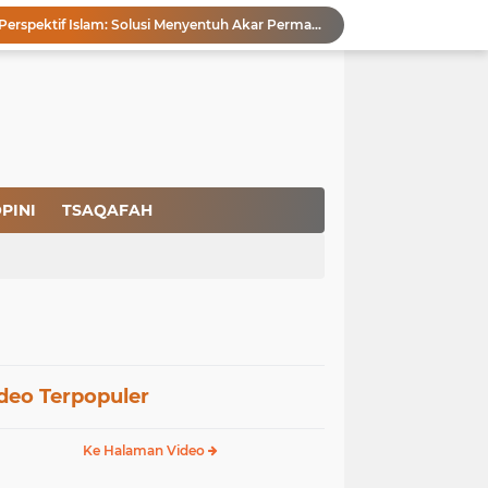
Pencegahan HIV dalam Perspektif Islam: Solusi Menyentuh Akar Permasalahan
a Peradaban
Ikhlas Bagaikan Jasad Tanpa Ruh
 Keuntungannya
Menjaga Kemurnian Fitrah: Menolak Normalisasi L68T dalam Perspektif Islam yang Ideologis-Sufistik
g Mendapatkan Hidayah Allah SWT
aan Pajak
san Nasbi Membahayakan Presiden
PINI
TSAQAFAH
Fenomena Court of Netizen: Urgensi Kepastian Standar Hukum dan Moral dalam Perspektif Islam
Membangun Kemandirian Ekonomi Umat: Perspektif Dakwah Ideologis–Sufistik dalam Menghadapi Melemahnya Rupiah dan Krisis Ekonomi
deo Terpopuler
Ke Halaman Video