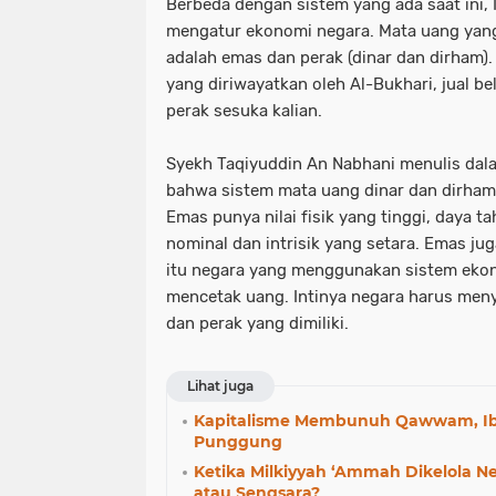
Berbeda dengan sistem yang ada saat ini, 
mengatur ekonomi negara. Mata uang yan
adalah emas dan perak (dinar dan dirham).
yang diriwayatkan oleh Al-Bukhari, jual be
perak sesuka kalian.
Syekh Taqiyuddin An Nabhani menulis dal
bahwa sistem mata uang dinar dan dirha
Emas punya nilai fisik yang tinggi, daya tah
nominal dan intrisik yang setara. Emas jug
itu negara yang menggunakan sistem eko
mencetak uang. Intinya negara harus men
dan perak yang dimiliki.
Lihat juga
Kapitalisme Membunuh Qawwam, Ibu
Punggung
Ketika Milkiyyah ‘Ammah Dikelola N
atau Sengsara?