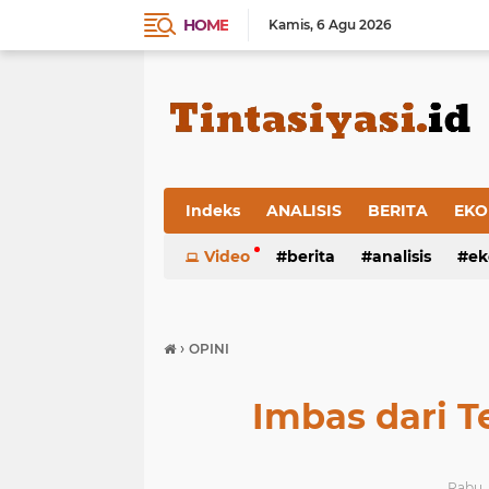
HOME
Kamis
6 Agu 2026
Indeks
ANALISIS
BERITA
EKO
Video
berita
analisis
ek
›
OPINI
Imbas dari 
Rabu, 