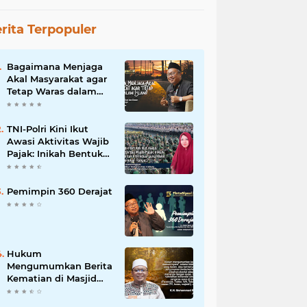
rita Terpopuler
Bagaimana Menjaga
Akal Masyarakat agar
Tetap Waras dalam
Islam?
TNI-Polri Kini Ikut
Awasi Aktivitas Wajib
Pajak: Inikah Bentuk
Intimidasi yang Makin
Menekan Rakyat?
Pemimpin 360 Derajat
Hukum
Mengumumkan Berita
Kematian di Masjid
dan Medsos