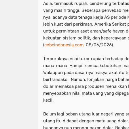
Asia, termasuk rupiah, cenderung terbatas
yang masih tinggi. Beberapa penyebab men
nya, adanya data tenaga kerja AS periode M
lebih kuat dari perkiraan. Amerika Serik
untuk permintaan aset aman/safe haven da
kekuatan sistem politik, dan kepercayaan 
(
cnbcindonesia.com
, 08/06/2026).
Terpuruknya nilai tukar rupiah terhadap d
mana-mana. Hampir semua kebutuhan mas
Walaupun pada dasarnya masyarakat itu ti
bertransaksi. Namun, lonjakan harga bahan
dolar memaksa para produsen menaikkan ha
menyebabkan nilai mata uang yang dipega
kecil.
Belum lagi beban utang luar negeri yang
utang itu didapat dengan mata uang dolar
bunganya pun menggunakan dolar. Bahkan