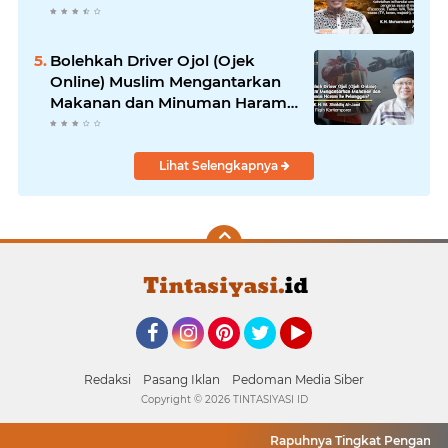
Bolehkah Driver Ojol (Ojek
Online) Muslim Mengantarkan
Makanan dan Minuman Haram
ke Pelanggan?
Lihat Selengkapnya
Facebook
Instagram
Pinterest
Twitter
YouTube
Redaksi
Pasang Iklan
Pedoman Media Siber
Copyright ©
2026 TINTASIYASI ID
Rapuhnya Tingkat Pengamanan 