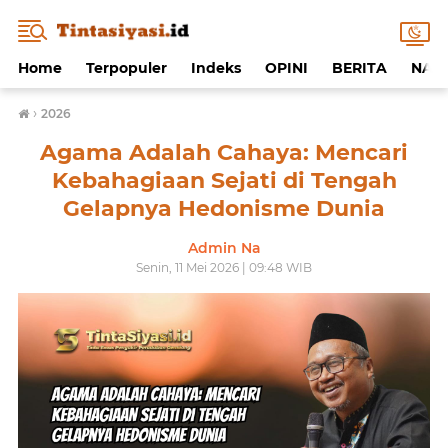
Home
Terpopuler
Indeks
OPINI
BERITA
NAF
›
2026
Agama Adalah Cahaya: Mencari
Kebahagiaan Sejati di Tengah
Gelapnya Hedonisme Dunia
Admin Na
Senin, 11 Mei 2026 | 09:48 WIB