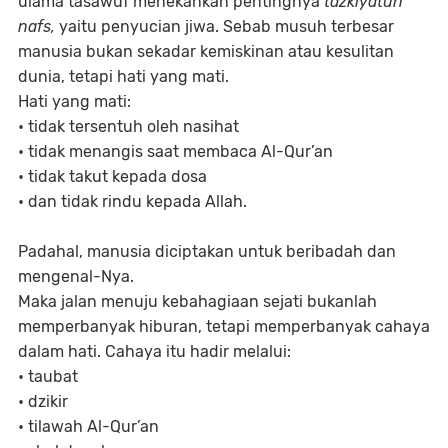
ulama tasawuf menekankan pentingnya
tazkiyatun
nafs,
yaitu
penyucian jiwa. Sebab musuh terbesar
manusia bukan sekadar kemiskinan atau kesulitan
dunia, tetapi hati yang mati.
Hati yang mati:
• tidak tersentuh oleh nasihat
• tidak menangis saat membaca Al-Qur’an
• tidak takut kepada dosa
• dan tidak rindu kepada Allah.
Padahal, manusia diciptakan untuk beribadah dan
mengenal-Nya.
Maka jalan menuju kebahagiaan sejati bukanlah
memperbanyak hiburan, tetapi memperbanyak cahaya
dalam hati. Cahaya itu hadir melalui:
• taubat
• dzikir
• tilawah Al-Qur’an