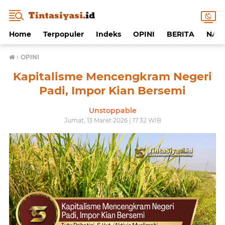
Home
Terpopuler
Indeks
OPINI
BERITA
NAF
›
OPINI
Kapitalisme Mencengkram Negeri
Padi, Impor Kian Bersemi
Unstoppable
Jumat, 13 Maret 2026 | 17:32 WIB