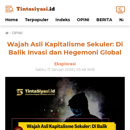
Home
Terpopuler
Indeks
OPINI
BERITA
NAF
›
OPINI
Wajah Asli Kapitalisme Sekuler: Di
Balik Invasi dan Hegemoni Global
Eksplorasi
Sabtu, 17 Januari 2026 | 05:48 WIB