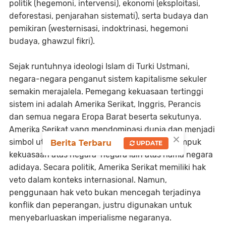
politik (hegemoni, intervensi), ekonomi (eksploitasi,
deforestasi, penjarahan sistemati), serta budaya dan
pemikiran (westernisasi, indoktrinasi, hegemoni
budaya, ghawzul fikri).
Sejak runtuhnya ideologi Islam di Turki Ustmani,
negara-negara penganut sistem kapitalisme sekuler
semakin merajalela. Pemegang kekuasaan tertinggi
sistem ini adalah Amerika Serikat, Inggris, Perancis
dan semua negara Eropa Barat beserta sekutunya.
Amerika Serikat yang mendominasi dunia dan menjadi
×
simbol utama peradaban barat memegang tampuk
Berita Terbaru
UPDATE
kekuasaan atas negara-negara lain atas nama negara
adidaya. Secara politik, Amerika Serikat memiliki hak
veto dalam konteks internasional. Namun,
penggunaan hak veto bukan mencegah terjadinya
konflik dan peperangan, justru digunakan untuk
menyebarluaskan imperialisme negaranya.