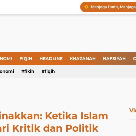
Menjaga Hadis, Menjag
Amal yang Kosong dari 
Iman: Tanda-Tanda dan
Tanda-Tanda Orang yan
Kepatuhan atau Pemaks
"Londo Ireng", Saat Ha
NOMI
FIQIH
HEADLINE
KHAZANAH
NAFSIYAH
O
onomi
fikih
fiqih
Vi
inakkan: Ketika Islam
ri Kritik dan Politik