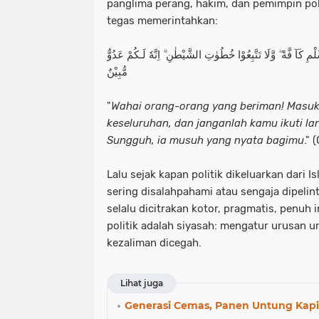
panglima perang, hakim, dan pemimpin pol
tegas memerintahkan:
ْمِ کَآ فَّةً ۖ وَّلَا تَتَّبِعُوْا خُطُوٰتِ الشَّيْطٰنِ ۗ اِنَّهٗ لَـکُمْ عَدُوٌّ
مُّبِيْنٌ
"
Wahai orang-orang yang beriman! Masuk
keseluruhan, dan janganlah kamu ikuti l
Sungguh, ia musuh yang nyata bagimu
." 
Lalu sejak kapan politik dikeluarkan dari I
sering disalahpahami atau sengaja dipelinti
selalu dicitrakan kotor, pragmatis, penuh i
politik adalah siyasah: mengatur urusan u
kezaliman dicegah.
Lihat juga
Generasi Cemas, Panen Untung Kapi