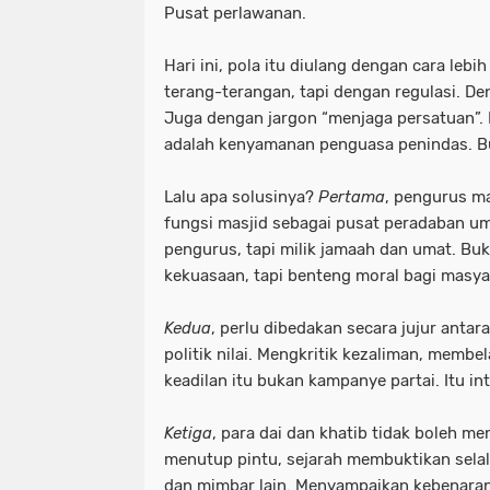
Pusat perlawanan.
Hari ini, pola itu diulang dengan cara leb
terang-terangan, tapi dengan regulasi. D
Juga dengan jargon “menjaga persatuan”. P
adalah kenyamanan penguasa penindas. B
Lalu apa solusinya?
Pertama
, pengurus ma
fungsi masjid sebagai pusat peradaban um
pengurus, tapi milik jamaah dan umat. Bu
kekuasaan, tapi benteng moral bagi masya
Kedua
, perlu dibedakan secara jujur antara
politik nilai. Mengkritik kezaliman, membe
keadilan itu bukan kampanye partai. Itu in
Ketiga
, para dai dan khatib tidak boleh me
menutup pintu, sejarah membuktikan selalu 
dan mimbar lain. Menyampaikan kebenaran