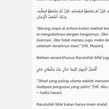
دِهِ، فَإِنْ لَمْ يَسْتَطِعْ فَبِلِسَانِهِ، فَإِنْ لَمْ يَسْتَطِعْ فَبِقَلْبِهِ
وَذَلِكَ أَضْعَفُ الْإِيمَانِ
“
Barang siapa di antara kalian melihat 
ia mengubahnya dengan tangannya. Jika
lisannya. Jika tidak mampu juga, maka de
selemah-lemahnya iman
.” (HR. Muslim).
Bahkan secara khusus Rasulullah SAW jug
أَفْضَلُ الْجِهَادِ كَلِمَةُ عَدْلٍ عِنْدَ سُلْطَانٍ جَائِرٍ
“
Jihad yang paling utama adalah menyam
hadapan penguasa yang zalim.”
(HR. Abu 
— hadis hasan)
Rasulullah SAW bukan hanya imam shalat. T