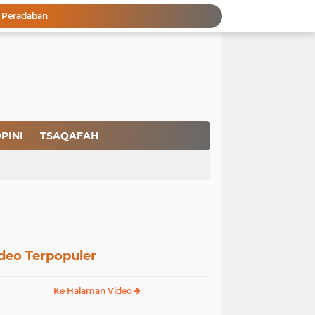
a Peradaban
Ikhlas Bagaikan Jasad Tanpa Ruh
 Keuntungannya
Menjaga Kemurnian Fitrah: Menolak Normalisasi L68T dalam Perspektif Islam yang Ideologis-Sufistik
g Mendapatkan Hidayah Allah SWT
aan Pajak
san Nasbi Membahayakan Presiden
Rapuhnya Tingkat Pengamanan Bandara atau Ada Pemain di Belakang Layar
PINI
TSAQAFAH
Membangun Kemandirian Ekonomi Umat: Perspektif Dakwah Ideologis–Sufistik dalam Menghadapi Melemahnya Rupiah dan Krisis Ekonomi
Pencegahan HIV dalam Perspektif Islam: Solusi Menyentuh Akar Permasalahan
deo Terpopuler
Ke Halaman Video