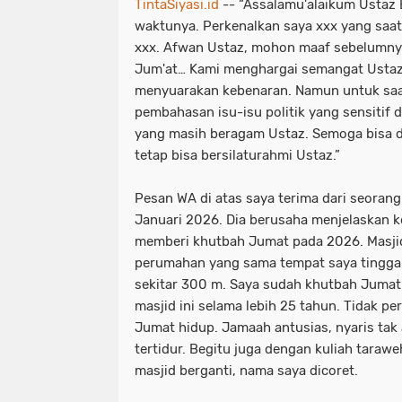
TintaSiyasi.id
-- “Assalamu'alaikum Ustaz
waktunya. Perkenalkan saya xxx yang saat
xxx. Afwan Ustaz, mohon maaf sebelumnya. 
Jum'at… Kami menghargai semangat Usta
menyuarakan kebenaran. Namun untuk saa
pembahasan isu-isu politik yang sensitif 
yang masih beragam Ustaz. Semoga bisa d
tetap bisa bersilaturahmi Ustaz.”
Pesan WA di atas saya terima dari seorang
Januari 2026. Dia berusaha menjelaskan ke
memberi khutbah Jumat pada 2026. Masjid 
perumahan yang sama tempat saya tinggal
sekitar 300 m. Saya sudah khutbah Jumat
masjid ini selama lebih 25 tahun. Tidak p
Jumat hidup. Jamaah antusias, nyaris tak
tertidur. Begitu juga dengan kuliah tarawe
masjid berganti, nama saya dicoret.