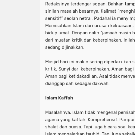
Redaksinya terdengar sopan. Bahkan tampak
sinilah masalah besarnya. Kalimat “menghin
sensitif” seolah netral. Padahal ia menyim
Memisahkan Islam dari urusan kekuasaan, 
hidup umat. Dengan dalih “jamaah masih b
dari muatan kritik dan keberpihakan. Inila
sedang dijinakkan.
Masjid hari ini makin sering diperlakukan se
kritik. Sunyi dari keberpihakan. Aman bagi
Aman bagi ketidakadilan. Asal tidak menyeb
dianggap sah sebagai dakwah.
Islam Kaffah
Masalahnya, Islam tidak mengenal pemisaha
agama yang kaffah. Komprehensif. Paripu
shalat dan puasa. Tapi juga bicara soal ke
Islam mengajarkan tauhid. Tapi juga sekal