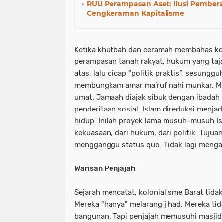
RUU Perampasan Aset: Ilusi Pember
Cengkeraman Kapitalisme
Ketika khutbah dan ceramah membahas ke
perampasan tanah rakyat, hukum yang taj
atas, lalu dicap “politik praktis”, sesungg
membungkam amar ma’ruf nahi munkar. Masj
umat. Jamaah diajak sibuk dengan ibadah ri
penderitaan sosial. Islam direduksi menja
hidup. Inilah proyek lama musuh-musuh Is
kekuasaan, dari hukum, dari politik. Tujuann
mengganggu status quo. Tidak lagi meng
Warisan Penjajah
Sejarah mencatat, kolonialisme Barat tida
Mereka "hanya" melarang jihad. Mereka ti
bangunan. Tapi penjajah memusuhi masjid