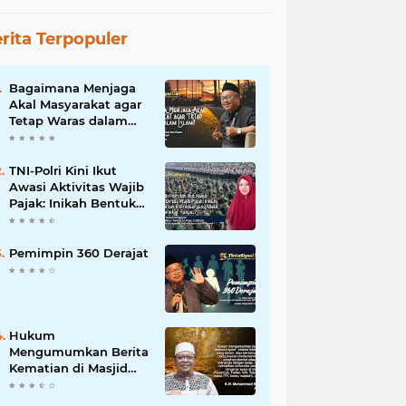
rita Terpopuler
Bagaimana Menjaga
Akal Masyarakat agar
Tetap Waras dalam
Islam?
TNI-Polri Kini Ikut
Awasi Aktivitas Wajib
Pajak: Inikah Bentuk
Intimidasi yang Makin
Menekan Rakyat?
Pemimpin 360 Derajat
Hukum
Mengumumkan Berita
Kematian di Masjid
dan Medsos