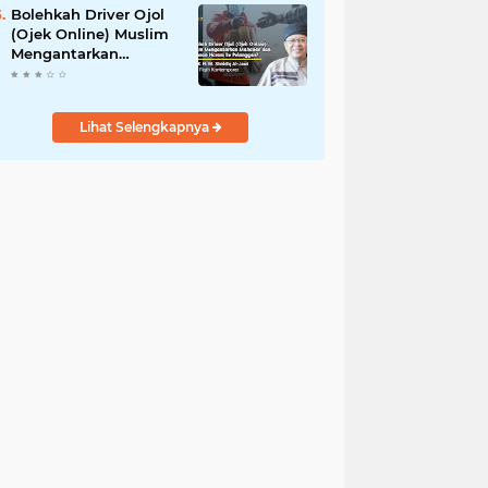
Bolehkah Driver Ojol
(Ojek Online) Muslim
Mengantarkan
Makanan dan
Minuman Haram ke
Pelanggan?
Lihat Selengkapnya