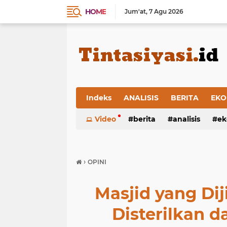
HOME
Jum'at
7 Agu 2026
Indeks
ANALISIS
BERITA
EKO
Video
berita
analisis
ek
›
OPINI
Masjid yang Dij
Disterilkan da