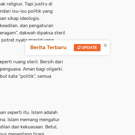
 religius. Tapi justru di
dari isu-isu politik yang
pan sikap ideologis.
keadilan, dan pengaturan
eragam”, dakwah dipaksa steril
h potret nyata masjid yang
×
Berita Terbaru
UPDATE
perti ruang steril. Bersih dari
 penguasa. Aman bagi oligarki.
ut kata “politik”, semua
n seperti itu. Islam adalah
rna. Islam memang mengatur
adilan dan kekuasaan. Betul,
igus menentang tirani.