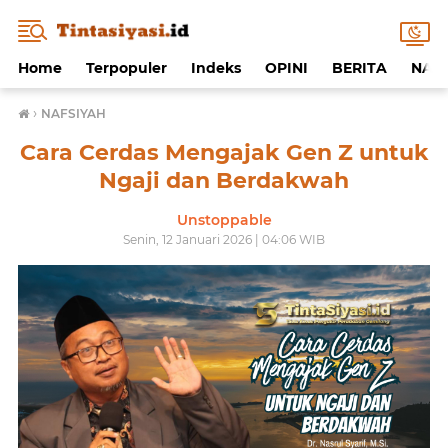
Home
Terpopuler
Indeks
OPINI
BERITA
NAF
›
NAFSIYAH
Cara Cerdas Mengajak Gen Z untuk
Ngaji dan Berdakwah
Unstoppable
Senin, 12 Januari 2026 | 04:06 WIB