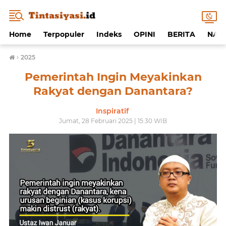
Home
Terpopuler
Indeks
OPINI
BERITA
NAF
›
2025
Pemerintah Ingin Meyakinkan
Rakyat dengan Danantara?
Inspiratif
Jumat, 28 Februari 2025 | 15:30 WIB