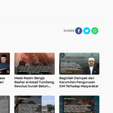
SHARE
asa
Meski Rezim Bengis
Beginilah Dampak dari
ari
Bashar al Assad Tumbang,
Kerumitan Pengurusan
Revolusi Suriah Belum
SIM Terhadap Masyarakat
Berakhir