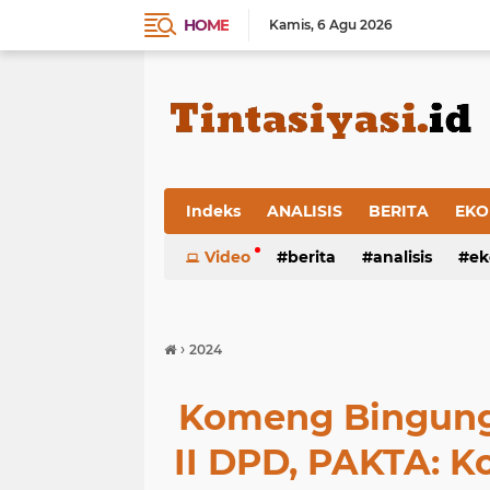
HOME
Kamis
6 Agu 2026
Indeks
ANALISIS
BERITA
EKO
Video
berita
analisis
ek
›
2024
Komeng Bingung
II DPD, PAKTA: 