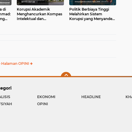
 di
Korupsi Akademik
Politik Berbiaya Tinggi
ammad:
Menghancurkan Kompas
Melahirkan Sistem
ang
Intelektual dan
Korupsi yang Menyandera
bia
Melanggengkan
Negara
Kerusakan Sistem
 Halaman OPINI
egori
LISIS
EKONOMI
HEADLINE
KH
FSIYAH
OPINI