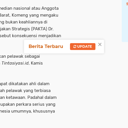
edian nasional atau Anggota
 Barat, Komeng yang mengaku
ng bukan keahliannya di
ijakan Strategis (PAKTA) Dr.
sebut konsekuensi menjadikan
×
Berita Terbaru
UPDATE
kan pelawak sebagai
a
Tintasiyasi.id
, Kamis
pat dikatakan ahli dalam
ah pelawak yang terbiasa
an ketawaan. Padahal dalam
rupakan perkara serius yang
onesia umumnya, khususnya