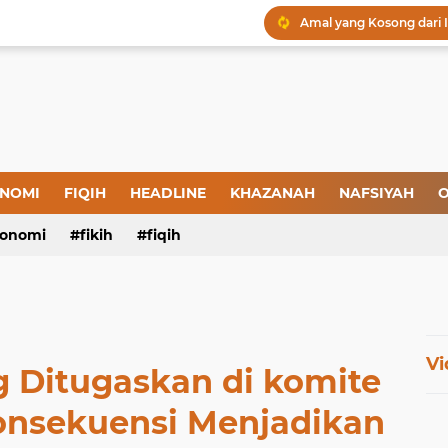
Iman: Tanda-Tanda dan
Tanda-Tanda Orang yan
Kepatuhan atau Pemaks
"Londo Ireng", Saat Ha
NOMI
FIQIH
HEADLINE
KHAZANAH
NAFSIYAH
O
Menjaga Hadis, Menjag
onomi
fikih
fiqih
Amal yang Kosong dari 
Vi
 Ditugaskan di komite
Konsekuensi Menjadikan