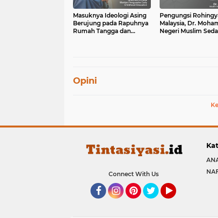
Masuknya Ideologi Asing
Pengungsi Rohingya
Berujung pada Rapuhnya
Malaysia, Dr. Moh
Rumah Tangga dan
Negeri Muslim Sed
Dangkalnya Pendidikan
Mengidap Islamofo
Islam
Opini
Ke
Kat
ANA
NA
Connect With Us
Facebook
Instagram
Pinterest
Twitter
YouTube