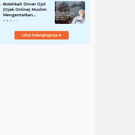
Bolehkah Driver Ojol
(Ojek Online) Muslim
Mengantarkan
Makanan dan
Minuman Haram ke
Pelanggan?
Lihat Selengkapnya