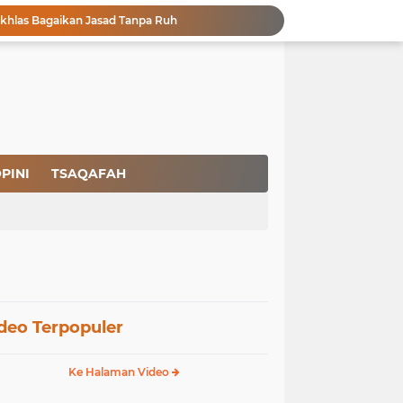
 Keuntungannya
Menjaga Kemurnian Fitrah: Menolak Normalisasi L68T dalam Perspektif Islam yang Ideologis-Sufistik
g Mendapatkan Hidayah Allah SWT
aan Pajak
san Nasbi Membahayakan Presiden
Fenomena Court of Netizen: Urgensi Kepastian Standar Hukum dan Moral dalam Perspektif Islam
Masuknya Ideologi Asing Berujung pada Rapuhnya Rumah Tangga dan Dangkalnya Pendidikan Islam
Pengungsi Rohingya di Malaysia, Dr. Mohammad: Negeri Muslim Sedang Mengidap Islamofobia
PINI
TSAQAFAH
a Peradaban
Ikhlas Bagaikan Jasad Tanpa Ruh
deo Terpopuler
Ke Halaman Video