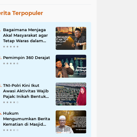
rita Terpopuler
Bagaimana Menjaga
Akal Masyarakat agar
Tetap Waras dalam
Islam?
Pemimpin 360 Derajat
TNI-Polri Kini Ikut
Awasi Aktivitas Wajib
Pajak: Inikah Bentuk
Intimidasi yang Makin
Menekan Rakyat?
Hukum
Mengumumkan Berita
Kematian di Masjid
dan Medsos