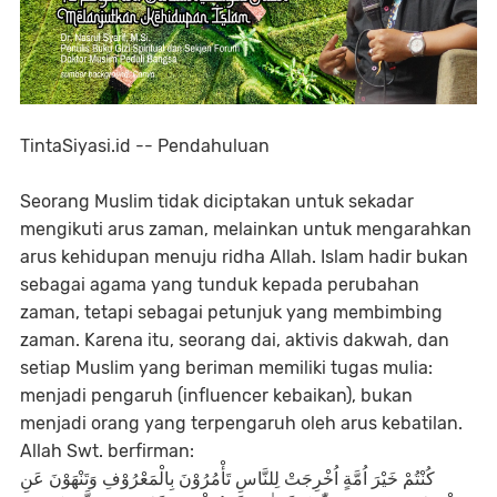
TintaSiyasi.id -- Pendahuluan
Seorang Muslim tidak diciptakan untuk sekadar
mengikuti arus zaman, melainkan untuk mengarahkan
arus kehidupan menuju ridha Allah. Islam hadir bukan
sebagai agama yang tunduk kepada perubahan
zaman, tetapi sebagai petunjuk yang membimbing
zaman. Karena itu, seorang dai, aktivis dakwah, dan
setiap Muslim yang beriman memiliki tugas mulia:
menjadi pengaruh (influencer kebaikan), bukan
menjadi orang yang terpengaruh oleh arus kebatilan.
Allah Swt. berfirman:
كُنْتُمْ خَيْرَ اُمَّةٍ اُخْرِجَتْ لِلنَّاسِ تَأْمُرُوْنَ بِالْمَعْرُوْفِ وَتَنْهَوْنَ عَنِ