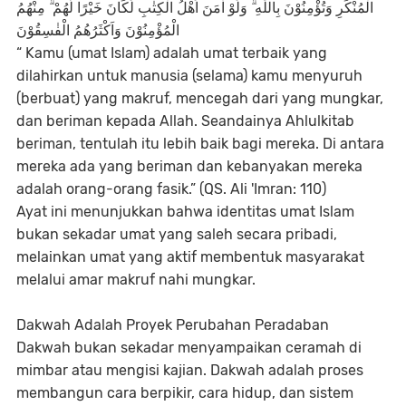
الْمُنْكَرِ وَتُؤْمِنُوْنَ بِاللّٰهِ ۗ وَلَوْ اٰمَنَ اَهْلُ الْكِتٰبِ لَكَانَ خَيْرًا لَّهُمْ ۗ مِنْهُمُ
الْمُؤْمِنُوْنَ وَاَكْثَرُهُمُ الْفٰسِقُوْنَ
“ Kamu (umat Islam) adalah umat terbaik yang
dilahirkan untuk manusia (selama) kamu menyuruh
(berbuat) yang makruf, mencegah dari yang mungkar,
dan beriman kepada Allah. Seandainya Ahlulkitab
beriman, tentulah itu lebih baik bagi mereka. Di antara
mereka ada yang beriman dan kebanyakan mereka
adalah orang-orang fasik.” (QS. Ali 'Imran: 110)
Ayat ini menunjukkan bahwa identitas umat Islam
bukan sekadar umat yang saleh secara pribadi,
melainkan umat yang aktif membentuk masyarakat
melalui amar makruf nahi mungkar.
Dakwah Adalah Proyek Perubahan Peradaban
Dakwah bukan sekadar menyampaikan ceramah di
mimbar atau mengisi kajian. Dakwah adalah proses
membangun cara berpikir, cara hidup, dan sistem