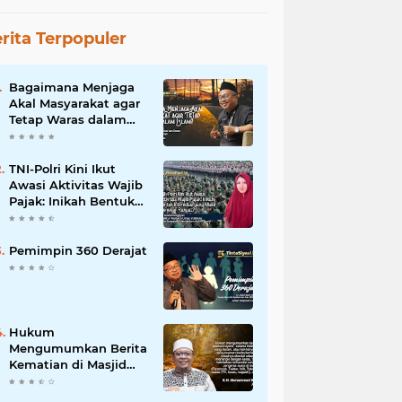
rita Terpopuler
Bagaimana Menjaga
Akal Masyarakat agar
Tetap Waras dalam
Islam?
TNI-Polri Kini Ikut
Awasi Aktivitas Wajib
Pajak: Inikah Bentuk
Intimidasi yang Makin
Menekan Rakyat?
Pemimpin 360 Derajat
Hukum
Mengumumkan Berita
Kematian di Masjid
dan Medsos