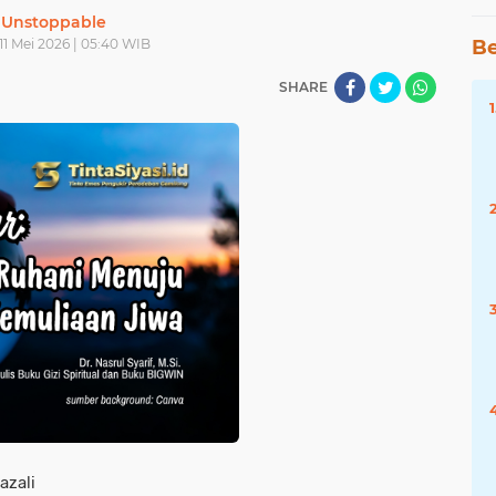
Unstoppable
 11 Mei 2026 | 05:40 WIB
Be
SHARE
azali