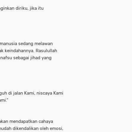
inkan diriku, jika itu
na manusia sedang melawan
tak keindahannya. Rasulullah
afsu sebagai jihad yang
h di jalan Kami, niscaya Kami
mi.”
akan mendapatkan cahaya
mudah dikendalikan oleh emosi,