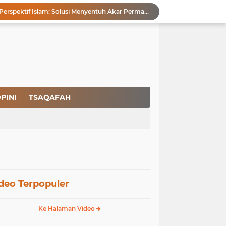
Pencegahan HIV dalam Perspektif Islam: Solusi Menyentuh Akar Permasalahan
a Peradaban
Ikhlas Bagaikan Jasad Tanpa Ruh
 Keuntungannya
Menjaga Kemurnian Fitrah: Menolak Normalisasi L68T dalam Perspektif Islam yang Ideologis-Sufistik
g Mendapatkan Hidayah Allah SWT
aan Pajak
san Nasbi Membahayakan Presiden
PINI
TSAQAFAH
Fenomena Court of Netizen: Urgensi Kepastian Standar Hukum dan Moral dalam Perspektif Islam
Membangun Kemandirian Ekonomi Umat: Perspektif Dakwah Ideologis–Sufistik dalam Menghadapi Melemahnya Rupiah dan Krisis Ekonomi
deo Terpopuler
Ke Halaman Video