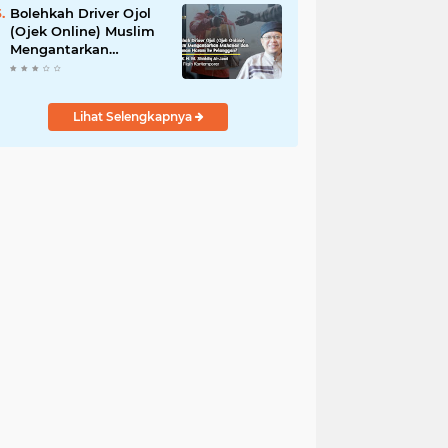
Bolehkah Driver Ojol
(Ojek Online) Muslim
Mengantarkan
Makanan dan
Minuman Haram ke
Pelanggan?
Lihat Selengkapnya