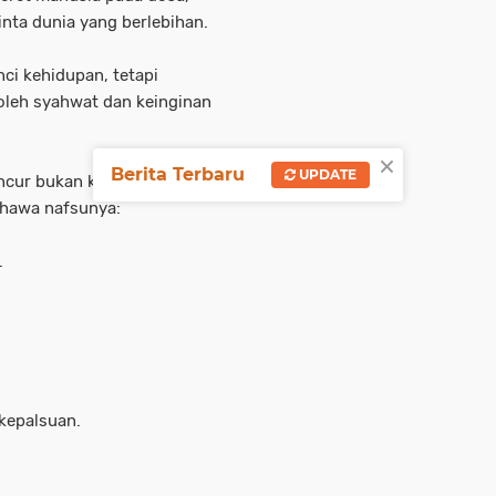
nta dunia yang berlebihan.
ci kehidupan, tetapi
 oleh syahwat dan keinginan
×
Berita Terbaru
UPDATE
ncur bukan karena kekurangan
 hawa nafsunya:
.
kepalsuan.