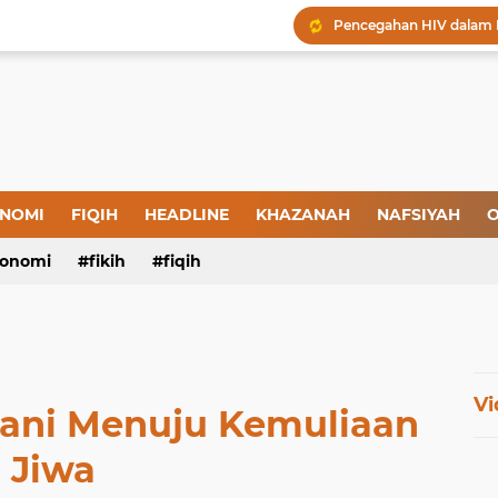
Menjaga Hadis, Menjag
Amal yang Kosong dari 
Iman: Tanda-Tanda dan
Tanda-Tanda Orang yan
Kepatuhan atau Pemaks
"Londo Ireng", Saat Ha
NOMI
FIQIH
HEADLINE
KHAZANAH
NAFSIYAH
O
onomi
fikih
fiqih
Vi
hani Menuju Kemuliaan
Jiwa