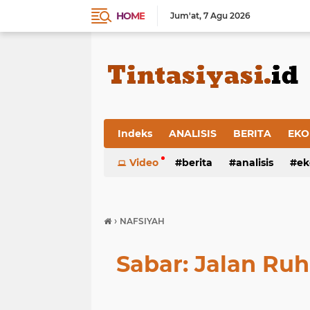
HOME
Jum'at
7 Agu 2026
Indeks
ANALISIS
BERITA
EKO
Video
berita
analisis
ek
›
NAFSIYAH
Sabar: Jalan Ru