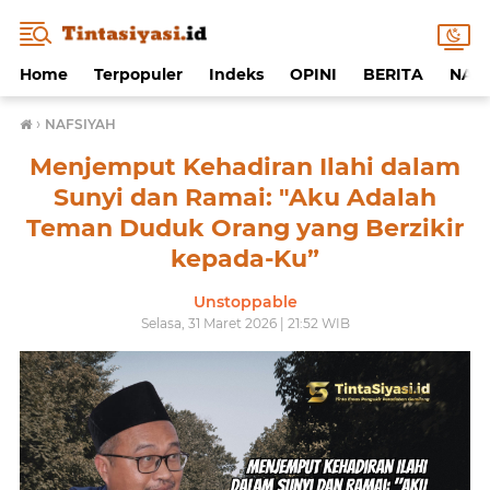
Home
Terpopuler
Indeks
OPINI
BERITA
NAF
›
NAFSIYAH
Menjemput Kehadiran Ilahi dalam
Sunyi dan Ramai: "Aku Adalah
Teman Duduk Orang yang Berzikir
kepada-Ku”
Unstoppable
Selasa, 31 Maret 2026 | 21:52 WIB