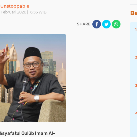
Unstoppable
 Februari 2026 | 16:56 WIB
Be
SHARE
kāsyafatul Qulūb Imam Al-