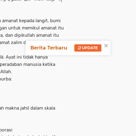
amanat kepada langit, bumi
an untuk memikul amanat itu
, dan dipikullah amanat itu
×
amat zalim dan amat bodoh,”
Berita Terbaru
UPDATE
g peradaban manusia ketika
Allah.
purba:
ah makna jahil dalam skala
porasi