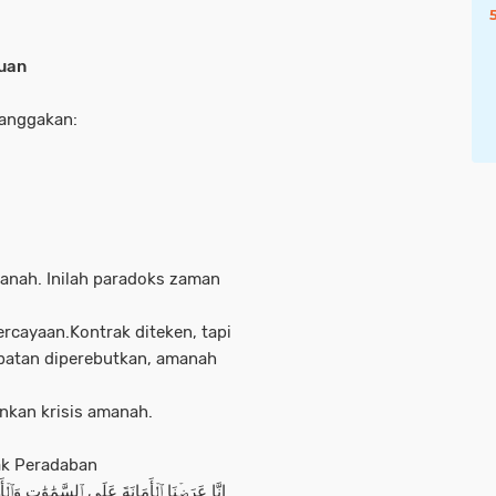
juan
banggakan:
manah. Inilah paradoks zaman
rcayaan.Kontrak diteken, tapi
Jabatan diperebutkan, amanah
nkan krisis amanah.
ak Peradaban
إِنَّا عَرَضۡنَا ٱلۡأَمَانَةَ عَلَى ٱلسَّمَٰوَٰتِ وَٱلۡأ