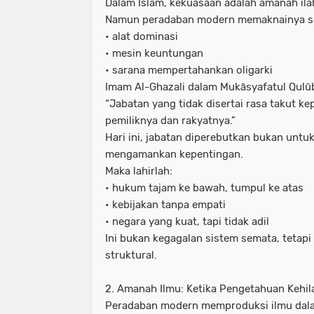
Dalam Islam, kekuasaan adalah amanah ilah
Namun peradaban modern memaknainya s
• alat dominasi
• mesin keuntungan
• sarana mempertahankan oligarki
Imam Al-Ghazali dalam Mukāsyafatul Qul
“Jabatan yang tidak disertai rasa takut k
pemiliknya dan rakyatnya.”
Hari ini, jabatan diperebutkan bukan untu
mengamankan kepentingan.
Maka lahirlah:
• hukum tajam ke bawah, tumpul ke atas
• kebijakan tanpa empati
• negara yang kuat, tapi tidak adil
Ini bukan kegagalan sistem semata, tetap
struktural.
2. Amanah Ilmu: Ketika Pengetahuan Kehi
Peradaban modern memproduksi ilmu dala