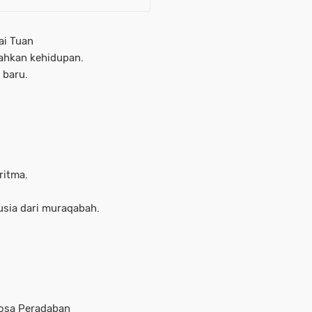
ai Tuan
ahkan kehidupan.
 baru.
ritma.
sia dari muraqabah.
Dosa Peradaban