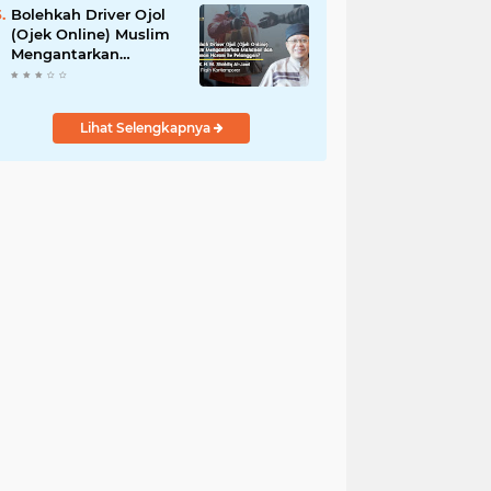
Bolehkah Driver Ojol
(Ojek Online) Muslim
Mengantarkan
Makanan dan
Minuman Haram ke
Pelanggan?
Lihat Selengkapnya