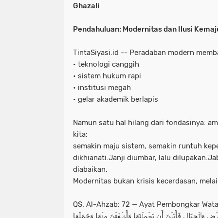
Ghazali
Pendahuluan: Modernitas dan Ilusi Kema
TintaSiyasi.id -- Peradaban modern mem
• teknologi canggih
• sistem hukum rapi
• institusi megah
• gelar akademik berlapis
Namun satu hal hilang dari fondasinya: a
kita:
semakin maju sistem, semakin runtuh kepe
dikhianati.Janji diumbar, lalu dilupakan.
diabaikan.
Modernitas bukan krisis kecerdasan, melai
QS. Al-Ahzab: 72 — Ayat Pembongkar Wat
َرۡضِ وَٱلۡجِبَالِ فَأَبَيۡنَ أَن يَحۡمِلۡنَهَا وَأَشۡفَقۡنَ مِنۡهَا وَحَمَلَهَا