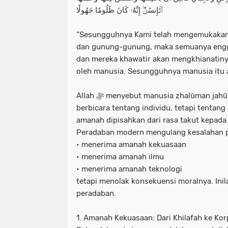
ٱلۡإِنسَٰنُۖ إِنَّهُۥ كَانَ ظَلُومٗا جَهُولٗا
“Sesungguhnya Kami telah mengemukakan 
dan gunung-gunung, maka semuanya engg
dan mereka khawatir akan mengkhianatinya
oleh manusia. Sesungguhnya manusia itu 
Allah ﷻ menyebut manusia zhalūman jahūlā. Ayat ini tidak hanya
berbicara tentang individu, tetapi tentan
amanah dipisahkan dari rasa takut kepada 
Peradaban modern mengulang kesalahan 
• menerima amanah kekuasaan
• menerima amanah ilmu
• menerima amanah teknologi
tetapi menolak konsekuensi moralnya. Inil
peradaban.
1. Amanah Kekuasaan: Dari Khilafah ke Kor