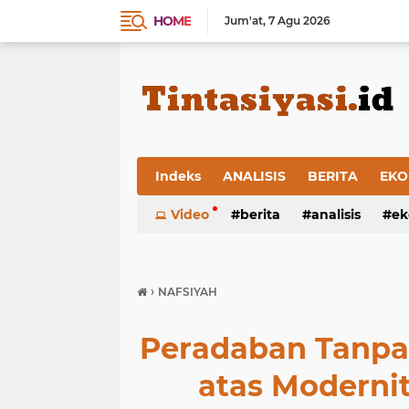
HOME
Jum'at
7 Agu 2026
Indeks
ANALISIS
BERITA
EKO
Video
berita
analisis
ek
›
NAFSIYAH
Peradaban Tanpa
atas Moderni