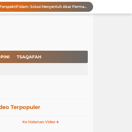
Pencegahan HIV dalam Perspektif Islam: Solusi Menyentuh Akar Permasalahan
a Peradaban
Ikhlas Bagaikan Jasad Tanpa Ruh
 Keuntungannya
Menjaga Kemurnian Fitrah: Menolak Normalisasi L68T dalam Perspektif Islam yang Ideologis-Sufistik
g Mendapatkan Hidayah Allah SWT
aan Pajak
san Nasbi Membahayakan Presiden
PINI
TSAQAFAH
Fenomena Court of Netizen: Urgensi Kepastian Standar Hukum dan Moral dalam Perspektif Islam
Membangun Kemandirian Ekonomi Umat: Perspektif Dakwah Ideologis–Sufistik dalam Menghadapi Melemahnya Rupiah dan Krisis Ekonomi
deo Terpopuler
Ke Halaman Video