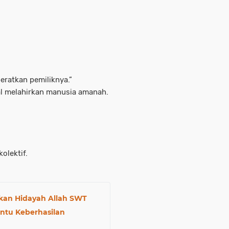
eratkan pemiliknya.”
gal melahirkan manusia amanah.
olektif.
an Hidayah Allah SWT
ntu Keberhasilan