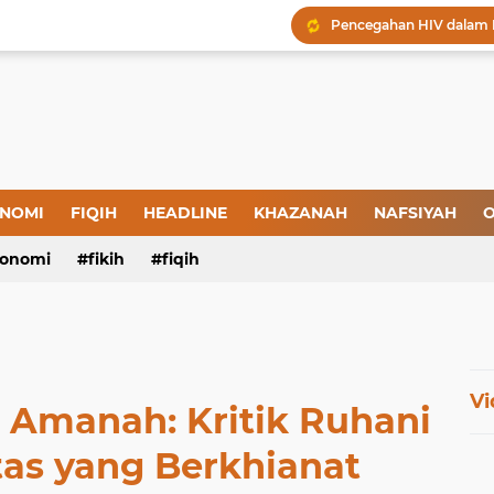
Menjaga Hadis, Menjag
Amal yang Kosong dari 
Iman: Tanda-Tanda dan
Tanda-Tanda Orang yan
Kepatuhan atau Pemaks
"Londo Ireng", Saat Ha
NOMI
FIQIH
HEADLINE
KHAZANAH
NAFSIYAH
O
onomi
fikih
fiqih
Vi
 Amanah: Kritik Ruhani
tas yang Berkhianat