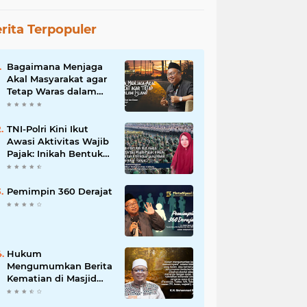
rita Terpopuler
Bagaimana Menjaga
Akal Masyarakat agar
Tetap Waras dalam
Islam?
TNI-Polri Kini Ikut
Awasi Aktivitas Wajib
Pajak: Inikah Bentuk
Intimidasi yang Makin
Menekan Rakyat?
Pemimpin 360 Derajat
Hukum
Mengumumkan Berita
Kematian di Masjid
dan Medsos