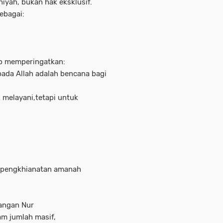
iyah, bukan hak eksklusif.
ebagai:
ūb memperingatkan:
epada Allah adalah bencana bagi
k melayani,tetapi untuk
i pengkhianatan amanah
langan Nur
m jumlah masif,