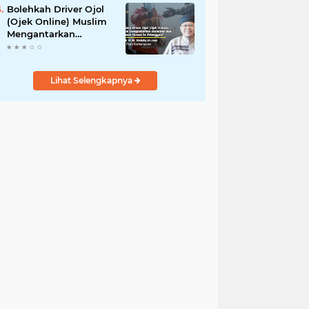
Bolehkah Driver Ojol
(Ojek Online) Muslim
Mengantarkan
Makanan dan
Minuman Haram ke
Pelanggan?
Lihat Selengkapnya