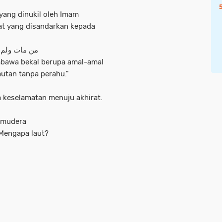
 yang dinukil oleh Imam
at yang disandarkan kepada
من مات ولم ي
mbawa bekal berupa amal-amal
autan tanpa perahu."
ta keselamatan menuju akhirat.
Samudera
 Mengapa laut?