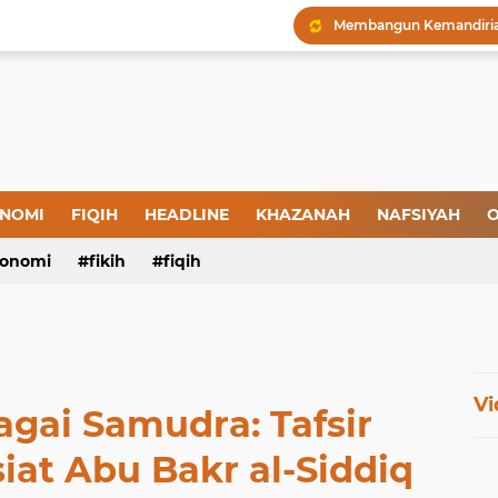
Menjaga Hadis, Menjag
Amal yang Kosong dari 
Iman: Tanda-Tanda dan
Tanda-Tanda Orang yan
Kepatuhan atau Pemaks
NOMI
FIQIH
HEADLINE
KHAZANAH
NAFSIYAH
O
"Londo Ireng", Saat Ha
onomi
fikih
fiqih
Vi
gai Samudra: Tafsir
iat Abu Bakr al-Siddiq