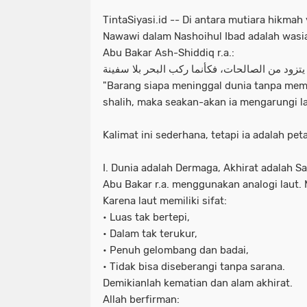
TintaSiyasi.id -- Di antara mutiara hikmah
Nawawi dalam Nashoihul Ibad adalah wasi
Abu Bakar Ash-Shiddiq r.a.:
تزود من الصالحات، فكأنما ركب البحر بلا سفينة
"Barang siapa meninggal dunia tanpa me
shalih, maka seakan-akan ia mengarungi l
Kalimat ini sederhana, tetapi ia adalah pe
I. Dunia adalah Dermaga, Akhirat adalah 
Abu Bakar r.a. menggunakan analogi laut.
Karena laut memiliki sifat:
• Luas tak bertepi,
• Dalam tak terukur,
• Penuh gelombang dan badai,
• Tidak bisa diseberangi tanpa sarana.
Demikianlah kematian dan alam akhirat.
Allah berfirman: