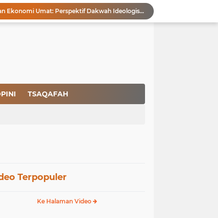
Membangun Kemandirian Ekonomi Umat: Perspektif Dakwah Ideologis–Sufistik dalam Menghadapi Melemahnya Rupiah dan Krisis Ekonomi
Pencegahan HIV dalam Perspektif Islam: Solusi Menyentuh Akar Permasalahan
a Peradaban
Ikhlas Bagaikan Jasad Tanpa Ruh
 Keuntungannya
Menjaga Kemurnian Fitrah: Menolak Normalisasi L68T dalam Perspektif Islam yang Ideologis-Sufistik
g Mendapatkan Hidayah Allah SWT
aan Pajak
PINI
TSAQAFAH
san Nasbi Membahayakan Presiden
Rapuhnya Tingkat Pengamanan Bandara atau Ada Pemain di Belakang Layar
deo Terpopuler
Ke Halaman Video