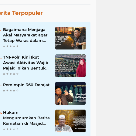
rita Terpopuler
Bagaimana Menjaga
Akal Masyarakat agar
Tetap Waras dalam
Islam?
TNI-Polri Kini Ikut
Awasi Aktivitas Wajib
Pajak: Inikah Bentuk
Intimidasi yang Makin
Menekan Rakyat?
Pemimpin 360 Derajat
Hukum
Mengumumkan Berita
Kematian di Masjid
dan Medsos