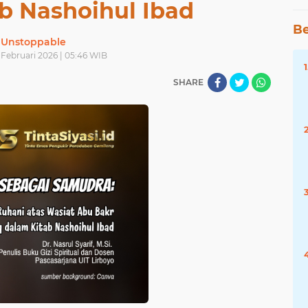
b Nashoihul Ibad
Be
Unstoppable
 Februari 2026 | 05:46 WIB
SHARE