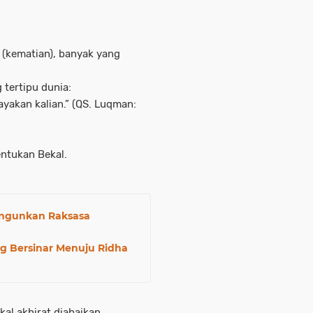
 (kematian), banyak yang
tertipu dunia:
yakan kalian.” (QS. Luqman:
entukan Bekal.
ngunkan Raksasa
ng Bersinar Menuju Ridha
kal akhirat diabaikan.