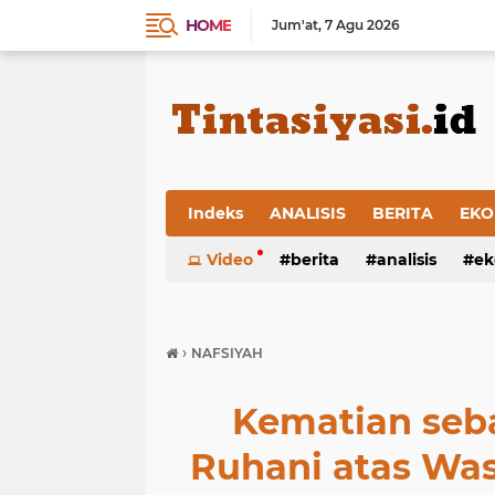
HOME
Jum'at
7 Agu 2026
Indeks
ANALISIS
BERITA
EKO
Video
berita
analisis
ek
›
NAFSIYAH
Kematian seba
Ruhani atas Was