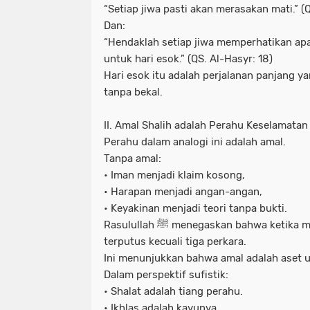
“Setiap jiwa pasti akan merasakan mati.” (Q
Dan:
“Hendaklah setiap jiwa memperhatikan apa
untuk hari esok.” (QS. Al-Hasyr: 18)
Hari esok itu adalah perjalanan panjang 
tanpa bekal.
II. Amal Shalih adalah Perahu Keselamatan
Perahu dalam analogi ini adalah amal.
Tanpa amal:
• Iman menjadi klaim kosong,
• Harapan menjadi angan-angan,
• Keyakinan menjadi teori tanpa bukti.
Rasulullah ﷺ menegaskan bahwa ketika manusia meninggal, amalnya
terputus kecuali tiga perkara.
Ini menunjukkan bahwa amal adalah aset 
Dalam perspektif sufistik:
• Shalat adalah tiang perahu.
• Ikhlas adalah kayunya.