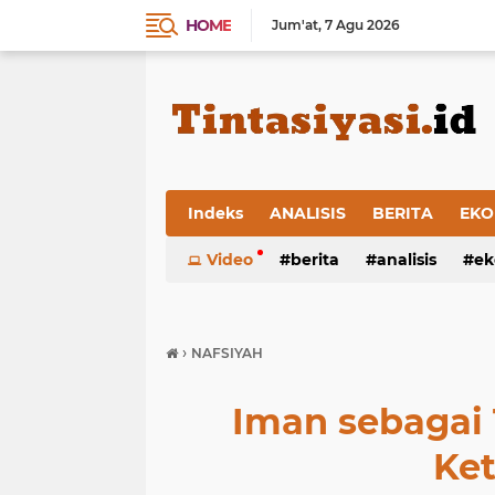
HOME
Jum'at
7 Agu 2026
Indeks
ANALISIS
BERITA
EKO
Video
berita
analisis
ek
›
NAFSIYAH
Iman sebagai 
Ke