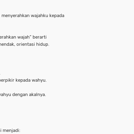
u menyerahkan wajahku kepada
erahkan wajah” berarti
hendak, orientasi hidup.
.
berpikir kepada wahyu.
wahyu dengan akalnya.
i menjadi: