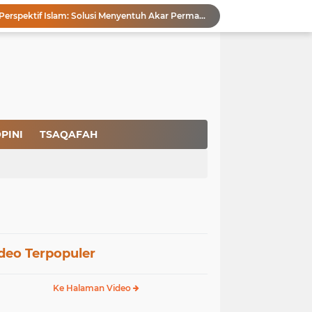
Pencegahan HIV dalam Perspektif Islam: Solusi Menyentuh Akar Permasalahan
a Peradaban
Ikhlas Bagaikan Jasad Tanpa Ruh
 Keuntungannya
Menjaga Kemurnian Fitrah: Menolak Normalisasi L68T dalam Perspektif Islam yang Ideologis-Sufistik
g Mendapatkan Hidayah Allah SWT
aan Pajak
san Nasbi Membahayakan Presiden
PINI
TSAQAFAH
Rapuhnya Tingkat Pengamanan Bandara atau Ada Pemain di Belakang Layar
Membangun Kemandirian Ekonomi Umat: Perspektif Dakwah Ideologis–Sufistik dalam Menghadapi Melemahnya Rupiah dan Krisis Ekonomi
deo Terpopuler
Ke Halaman Video