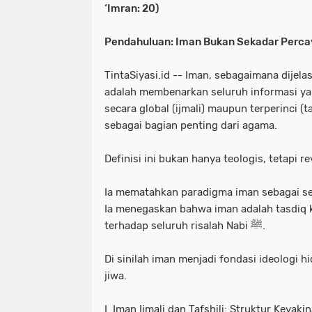
‘Imran: 20)
Pendahuluan: Iman Bukan Sekadar Perca
TintaSiyasi.id -- Iman, sebagaimana dijelas
adalah membenarkan seluruh informasi yang di
secara global (ijmali) maupun terperinci (t
sebagai bagian penting dari agama.
Definisi ini bukan hanya teologis, tetapi re
Ia mematahkan paradigma iman sebagai s
Ia menegaskan bahwa iman adalah tasdiq 
terhadap seluruh risalah Nabi ﷺ.
Di sinilah iman menjadi fondasi ideologi h
jiwa.
I. Iman Ijmali dan Tafshili: Struktur Keyak