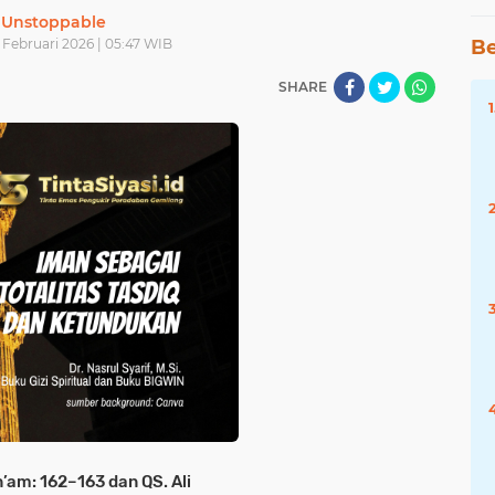
Unstoppable
4 Februari 2026 | 05:47 WIB
Be
SHARE
n’am: 162–163 dan QS. Ali