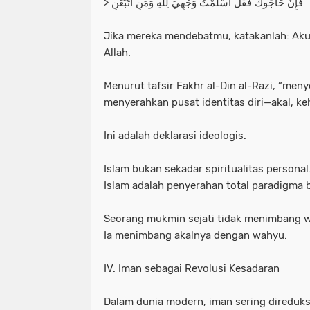
> فَإِنْ حَاجُّوكَ فَقُلْ أَسْلَمْتُ وَجْهِيَ لِلَّهِ وَمَنِ اتَّبَعَنِ
Jika mereka mendebatmu, katakanlah: Ak
Allah.
Menurut tafsir Fakhr al-Din al-Razi, “meny
menyerahkan pusat identitas diri—akal, ke
Ini adalah deklarasi ideologis.
Islam bukan sekadar spiritualitas personal
Islam adalah penyerahan total paradigma 
Seorang mukmin sejati tidak menimbang 
Ia menimbang akalnya dengan wahyu.
IV. Iman sebagai Revolusi Kesadaran
Dalam dunia modern, iman sering direduks