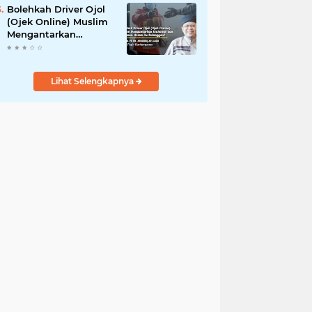
Bolehkah Driver Ojol
(Ojek Online) Muslim
Mengantarkan
Makanan dan
Minuman Haram ke
Pelanggan?
Lihat Selengkapnya