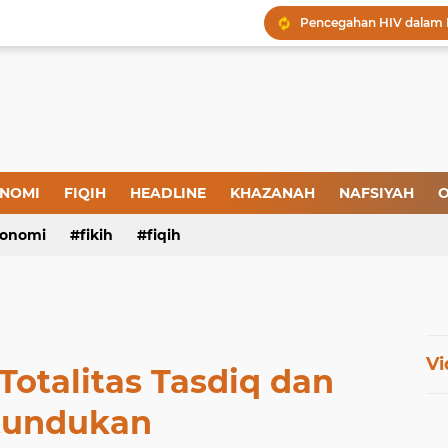
Menjaga Hadis, Menjag
Amal yang Kosong dari 
Iman: Tanda-Tanda dan
Tanda-Tanda Orang yan
Kepatuhan atau Pemaks
"Londo Ireng", Saat Ha
NOMI
FIQIH
HEADLINE
KHAZANAH
NAFSIYAH
O
onomi
fikih
fiqih
Vi
Totalitas Tasdiq dan
tundukan