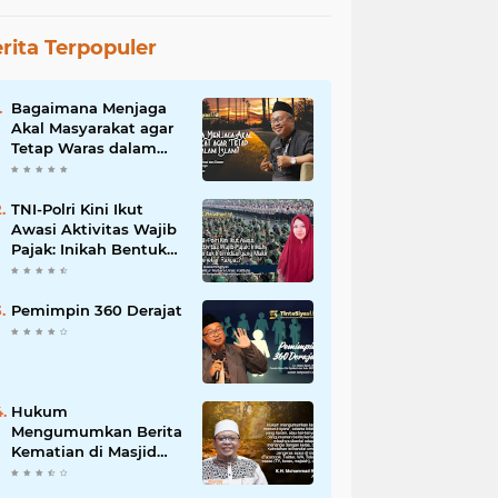
rita Terpopuler
Bagaimana Menjaga
Akal Masyarakat agar
Tetap Waras dalam
Islam?
TNI-Polri Kini Ikut
Awasi Aktivitas Wajib
Pajak: Inikah Bentuk
Intimidasi yang Makin
Menekan Rakyat?
Pemimpin 360 Derajat
Hukum
Mengumumkan Berita
Kematian di Masjid
dan Medsos