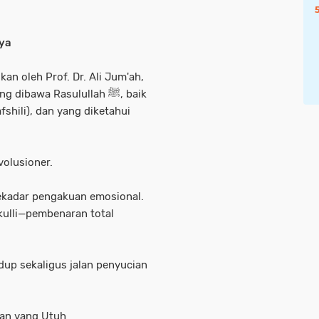
ya
kan oleh Prof. Dr. Ali Jum'ah,
bawa Rasulullah ﷺ, baik
afshili), dan yang diketahui
volusioner.
ekadar pengakuan emosional.
kulli—pembenaran total
idup sekaligus jalan penyucian
inan yang Utuh