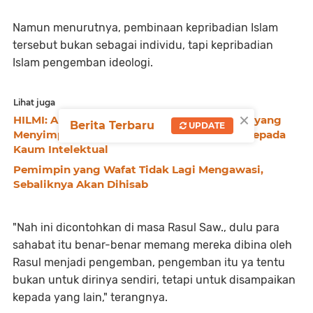
Namun menurutnya, pembinaan kepribadian Islam
tersebut bukan sebagai individu, tapi kepribadian
Islam pengemban ideologi.
Lihat juga
×
HILMI: Ambisi Karier, Ego, hingga Idealisme yang
Berita Terbaru
UPDATE
Menyimpang Menjadi Jalan Serangan Iblis kepada
Kaum Intelektual
Pemimpin yang Wafat Tidak Lagi Mengawasi,
Sebaliknya Akan Dihisab
"Nah ini dicontohkan di masa Rasul Saw., dulu para
sahabat itu benar-benar memang mereka dibina oleh
Rasul menjadi pengemban, pengemban itu ya tentu
bukan untuk dirinya sendiri, tetapi untuk disampaikan
kepada yang lain," terangnya.