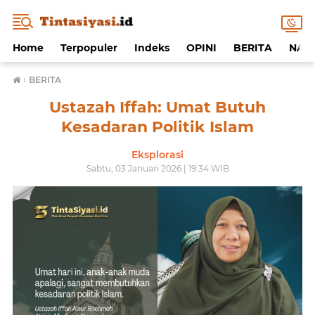
Home
Terpopuler
Indeks
OPINI
BERITA
NAF
›
BERITA
Ustazah Iffah: Umat Butuh
Kesadaran Politik Islam
Eksplorasi
Sabtu, 03 Januari 2026 | 19:34 WIB