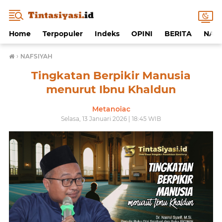
Home
Terpopuler
Indeks
OPINI
BERITA
NAF
›
NAFSIYAH
Tingkatan Berpikir Manusia
menurut Ibnu Khaldun
Metanoiac
Selasa, 13 Januari 2026 | 18:45 WIB