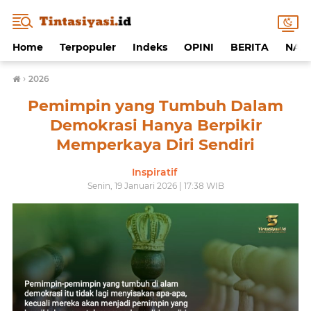
Home
Terpopuler
Indeks
OPINI
BERITA
NAF
›
2026
Pemimpin yang Tumbuh Dalam
Demokrasi Hanya Berpikir
Memperkaya Diri Sendiri
Inspiratif
Senin, 19 Januari 2026 | 17:38 WIB