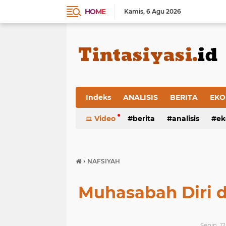
HOME
Kamis
6 Agu 2026
Indeks
ANALISIS
BERITA
EKO
Video
berita
analisis
ek
›
NAFSIYAH
Muhasabah Diri 
Senin, 1