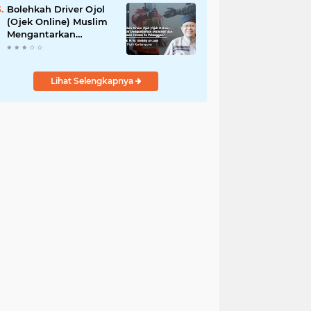
Bolehkah Driver Ojol
(Ojek Online) Muslim
Mengantarkan
Makanan dan
Minuman Haram ke
Pelanggan?
Lihat Selengkapnya