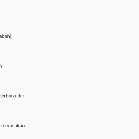
abah)
n
rbaiki diri
 merasakan: