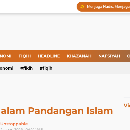
Menjaga Hadis, Menjag
Amal yang Kosong dari 
Iman: Tanda-Tanda dan
Tanda-Tanda Orang yan
Kepatuhan atau Pemaks
"Londo Ireng", Saat Ha
NOMI
FIQIH
HEADLINE
KHAZANAH
NAFSIYAH
O
onomi
fikih
fiqih
Vi
dalam Pandangan Islam
Unstoppable
2 Januari 2026 | 04:14 WIB