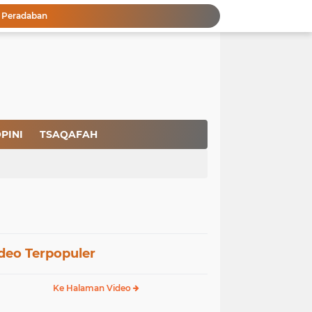
a Peradaban
Ikhlas Bagaikan Jasad Tanpa Ruh
 Keuntungannya
Menjaga Kemurnian Fitrah: Menolak Normalisasi L68T dalam Perspektif Islam yang Ideologis-Sufistik
g Mendapatkan Hidayah Allah SWT
aan Pajak
san Nasbi Membahayakan Presiden
Fenomena Court of Netizen: Urgensi Kepastian Standar Hukum dan Moral dalam Perspektif Islam
PINI
TSAQAFAH
Masuknya Ideologi Asing Berujung pada Rapuhnya Rumah Tangga dan Dangkalnya Pendidikan Islam
Pencegahan HIV dalam Perspektif Islam: Solusi Menyentuh Akar Permasalahan
deo Terpopuler
Ke Halaman Video