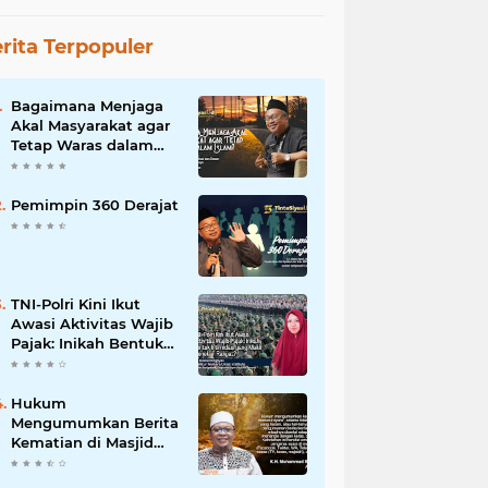
rita Terpopuler
Bagaimana Menjaga
Akal Masyarakat agar
Tetap Waras dalam
Islam?
Pemimpin 360 Derajat
TNI-Polri Kini Ikut
Awasi Aktivitas Wajib
Pajak: Inikah Bentuk
Intimidasi yang Makin
Menekan Rakyat?
Hukum
Mengumumkan Berita
Kematian di Masjid
dan Medsos