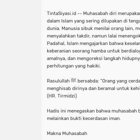
TintaSiyasi.id -- Muhasabah diri merupaka
dalam Islam yang sering dilupakan di teng
dunia. Manusia sibuk menilai orang lain, 
menyalahkan takdir, namun lalai menengok 
Padahal, Islam mengajarkan bahwa keselama
keberanian seorang hamba untuk berdial
amalnya, dan mengoreksi langkah hidupny
perhitungan yang hakiki.
Rasulullah ﷺ bersabda: “Orang yang cerdas adalah orang yang mampu
menghisab dirinya dan beramal untuk kehi
(HR. Tirmidzi)
Hadis ini menegaskan bahwa muhasabah b
melainkan bukti kecerdasan iman.
Makna Muhasabah