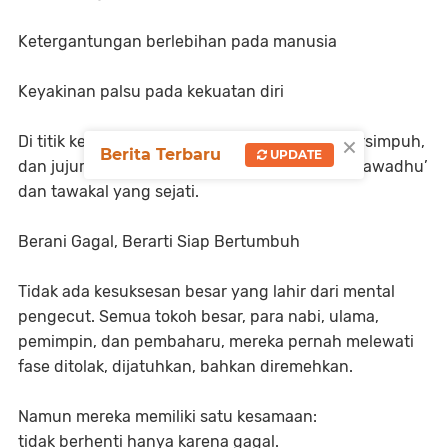
Ketergantungan berlebihan pada manusia
Keyakinan palsu pada kekuatan diri
×
Di titik kegagalan, manusia belajar tunduk, bersimpuh,
Berita Terbaru
UPDATE
dan jujur pada dirinya sendiri. Di situlah lahir tawadhu’
dan tawakal yang sejati.
Berani Gagal, Berarti Siap Bertumbuh
Tidak ada kesuksesan besar yang lahir dari mental
pengecut. Semua tokoh besar, para nabi, ulama,
pemimpin, dan pembaharu, mereka pernah melewati
fase ditolak, dijatuhkan, bahkan diremehkan.
Namun mereka memiliki satu kesamaan:
tidak berhenti hanya karena gagal.