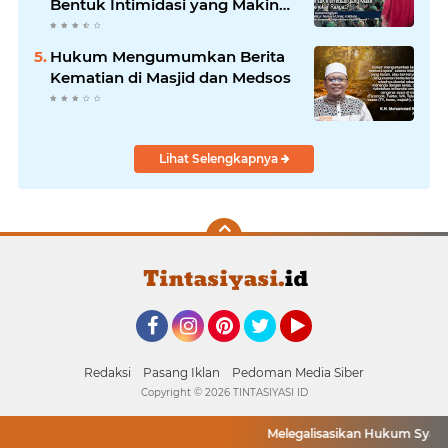
Bentuk Intimidasi yang Makin
Menekan Rakyat?
Hukum Mengumumkan Berita
Kematian di Masjid dan Medsos
Lihat Selengkapnya
Facebook
Instagram
Pinterest
Twitter
YouTube
Redaksi
Pasang Iklan
Pedoman Media Siber
Copyright ©
2026 TINTASIYASI ID
Melegalisasikan Hukum Syariat 