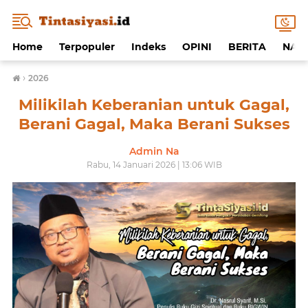
Home
Terpopuler
Indeks
OPINI
BERITA
NAF
›
2026
Milikilah Keberanian untuk Gagal,
Berani Gagal, Maka Berani Sukses
Admin Na
Rabu, 14 Januari 2026 | 13:06 WIB