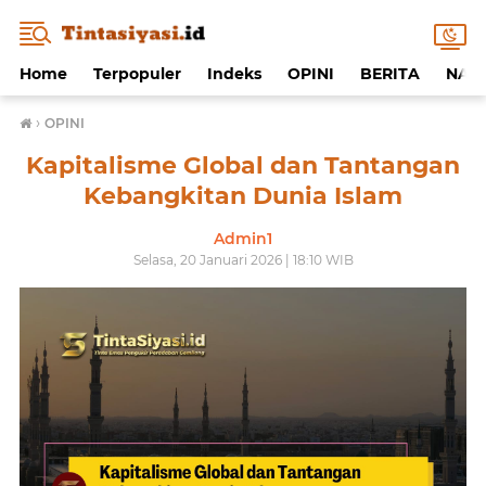
Home
Terpopuler
Indeks
OPINI
BERITA
NAF
›
OPINI
Kapitalisme Global dan Tantangan
Kebangkitan Dunia Islam
Admin1
Selasa, 20 Januari 2026 | 18:10 WIB