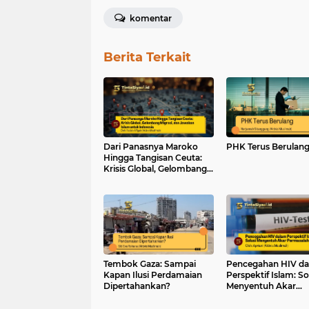
komentar
Berita Terkait
Dari Panasnya Maroko
PHK Terus Berulan
Hingga Tangisan Ceuta:
Krisis Global, Gelombang
Migrasi, dan Jawaban
Islam untuk Indonesia
Tembok Gaza: Sampai
Pencegahan HIV d
Kapan Ilusi Perdamaian
Perspektif Islam: So
Dipertahankan?
Menyentuh Akar
Permasalahan