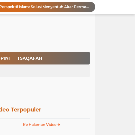
Pencegahan HIV dalam Perspektif Islam: Solusi Menyentuh Akar Permasalahan
a Peradaban
Ikhlas Bagaikan Jasad Tanpa Ruh
 Keuntungannya
Menjaga Kemurnian Fitrah: Menolak Normalisasi L68T dalam Perspektif Islam yang Ideologis-Sufistik
g Mendapatkan Hidayah Allah SWT
aan Pajak
san Nasbi Membahayakan Presiden
PINI
TSAQAFAH
Fenomena Court of Netizen: Urgensi Kepastian Standar Hukum dan Moral dalam Perspektif Islam
Membangun Kemandirian Ekonomi Umat: Perspektif Dakwah Ideologis–Sufistik dalam Menghadapi Melemahnya Rupiah dan Krisis Ekonomi
deo Terpopuler
Ke Halaman Video