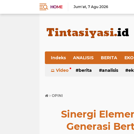
HOME
Jum'at
7 Agu 2026
Indeks
ANALISIS
BERITA
EKO
Video
berita
analisis
ek
›
OPINI
Sinergi Elem
Generasi Be