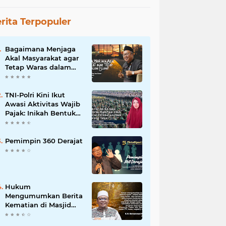
rita Terpopuler
Bagaimana Menjaga
Akal Masyarakat agar
Tetap Waras dalam
Islam?
TNI-Polri Kini Ikut
Awasi Aktivitas Wajib
Pajak: Inikah Bentuk
Intimidasi yang Makin
Menekan Rakyat?
Pemimpin 360 Derajat
Hukum
Mengumumkan Berita
Kematian di Masjid
dan Medsos