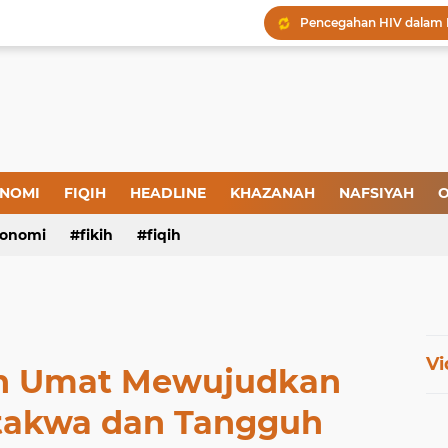
Menjaga Hadis, Menjag
Amal yang Kosong dari 
Iman: Tanda-Tanda dan
Tanda-Tanda Orang yan
Kepatuhan atau Pemaks
"Londo Ireng", Saat Ha
NOMI
FIQIH
HEADLINE
KHAZANAH
NAFSIYAH
O
onomi
fikih
fiqih
Vi
en Umat Mewujudkan
rtakwa dan Tangguh