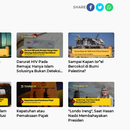
SHARE
g
Darurat HIV Pada
Sampai Kapan Isr*el
Remaja: Hanya Islam
Bercokol di Bumi
Solusinya Bukan Deteksi
Palestina?
dan Edukasi
alam
Kepatuhan atau
"Londo Ireng", Saat Hasan
lusi
Pemaksaan Pajak
Nasbi Membahayakan
Presiden