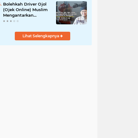
Bolehkah Driver Ojol
(Ojek Online) Muslim
Mengantarkan
Makanan dan
Minuman Haram ke
Pelanggan?
Lihat Selengkapnya