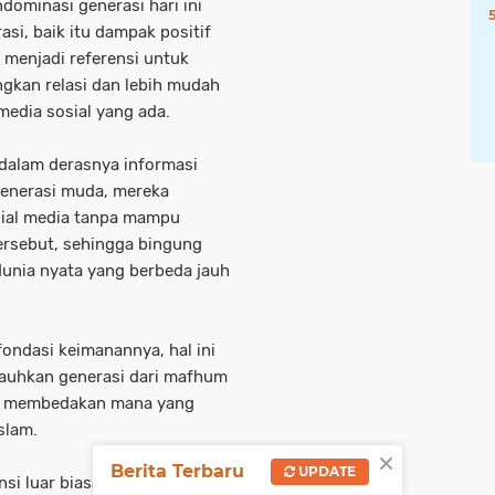
dominasi generasi hari ini
i, baik itu dampak positif
 menjadi referensi untuk
kan relasi dan lebih mudah
edia sosial yang ada.
ndalam derasnya informasi
 generasi muda, mereka
ial media tanpa mampu
tersebut, sehingga bingung
unia nyata yang berbeda jauh
fondasi keimanannya, hal ini
auhkan generasi dari mafhum
pu membedakan mana yang
slam.
×
Berita Terbaru
UPDATE
ensi luar biasa yang lazimnya