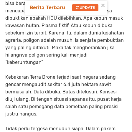
×
bisa berarti ratusan hektare. Nilai ekonominya
Berita Terbaru
UPDATE
mencapai ratusan miliar rupiah. Dari situlah bisa
dibuktikan apakah HGU dilebihkan. Apa kebun masuk
kawasan hutan. Plasma fiktif. Atau kebun dibuka
sebelum izin terbit. Karena itu, dalam dunia kejahatan
agraria, poligon adalah musuh. Ia senjata pembuktian
yang paling ditakuti. Maka tak mengherankan jika
hilangnya poligon sering kali menjadi
“keberuntungan”.
Kebakaran Terra Drone terjadi saat negara sedang
gencar mengaudit sekitar 6,4 juta hektare sawit
bermasalah. Data dibuka. Batas ditelusuri. Konsesi
diuji ulang. Di tengah situasi sepanas itu, pusat kerja
salah satu pemegang data pemetaan paling presisi
justru hangus.
Tidak perlu tergesa menuduh siapa. Dalam pakem