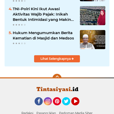
ke Pelanggan?
TNI-Polri Kini Ikut Awasi
Aktivitas Wajib Pajak: Inikah
Bentuk Intimidasi yang Makin
Menekan Rakyat?
Hukum Mengumumkan Berita
Kematian di Masjid dan Medsos
Lihat Selengkapnya
Facebook
Instagram
Pinterest
Twitter
YouTube
Redaksi
Pasang Iklan
Pedoman Media Siber