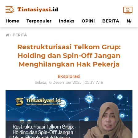
Home
Terpopuler
Indeks
OPINI
BERITA
NAF
›
BERITA
Restrukturisasi Telkom Grup:
Holding dan Spin-Off Jangan
Menghilangkan Hak Pekerja
Eksplorasi
Selasa, 16 Desember 2025 | 05:37 WIB