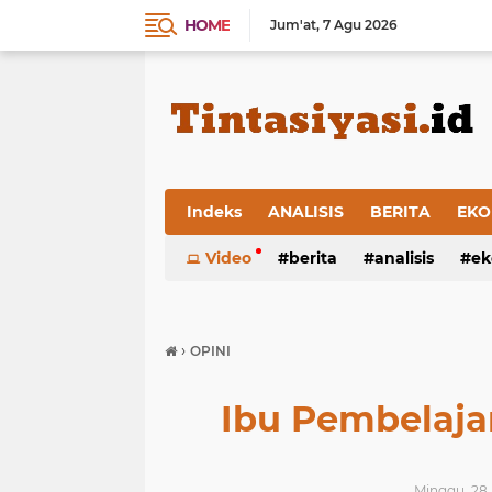
HOME
Jum'at
7 Agu 2026
Indeks
ANALISIS
BERITA
EKO
Video
berita
analisis
ek
›
OPINI
Ibu Pembelaja
Minggu, 28