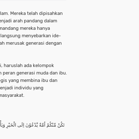
slam. Mereka telah dipisahkan
enjadi arah pandang dalam
emandang mereka hanya
k langsung menyebarkan ide-
elah merusak generasi dengan
ni, haruslah ada kelompok
peran generasi muda dan ibu.
ogis yang membina ibu dan
njadi individu yang
masyarakat.
تَكُنْ مِّنْكُمْ اُمَّةٌ يَّدْعُوْنَ اِلَى الْخَيْرِ 