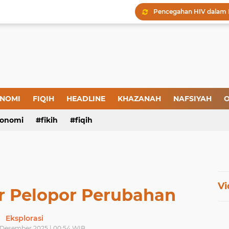
Menjaga Hadis, Menjag
Amal yang Kosong dari 
Iman: Tanda-Tanda dan
Tanda-Tanda Orang yan
Kepatuhan atau Pemaks
"Londo Ireng", Saat Ha
NOMI
FIQIH
HEADLINE
KHAZANAH
NAFSIYAH
O
onomi
fikih
fiqih
Vi
r Pelopor Perubahan
Eksplorasi
 Desember 2025 | 00:54 WIB