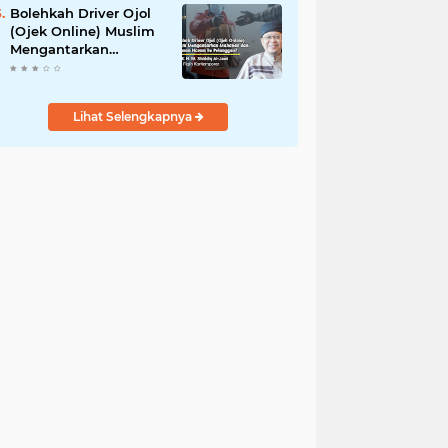
Bolehkah Driver Ojol
(Ojek Online) Muslim
Mengantarkan
Makanan dan
Minuman Haram ke
Pelanggan?
Lihat Selengkapnya