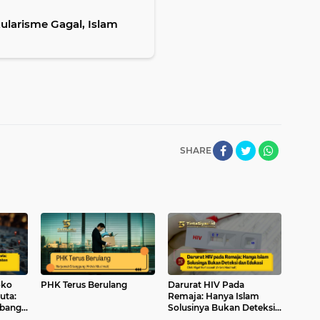
kularisme Gagal, Islam
SHARE
oko
PHK Terus Berulang
Darurat HIV Pada
uta:
Remaja: Hanya Islam
mbang
Solusinya Bukan Deteksi
an
dan Edukasi