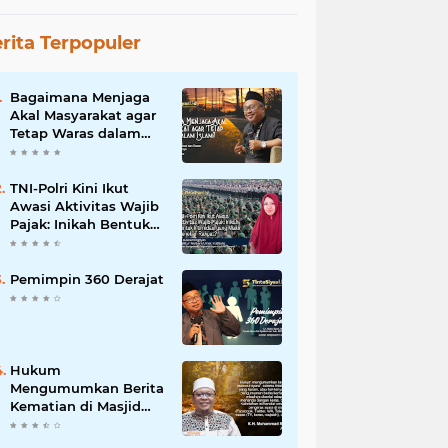
rita Terpopuler
Bagaimana Menjaga
Akal Masyarakat agar
Tetap Waras dalam
Islam?
TNI-Polri Kini Ikut
Awasi Aktivitas Wajib
Pajak: Inikah Bentuk
Intimidasi yang Makin
Menekan Rakyat?
Pemimpin 360 Derajat
Hukum
Mengumumkan Berita
Kematian di Masjid
dan Medsos