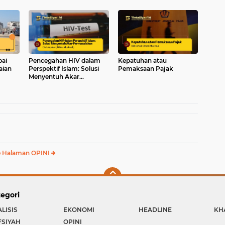
sia
ai
Pencegahan HIV dalam
Kepatuhan atau
aian
Perspektif Islam: Solusi
Pemaksaan Pajak
Menyentuh Akar
Permasalahan
 Halaman OPINI
egori
LISIS
EKONOMI
HEADLINE
KH
FSIYAH
OPINI