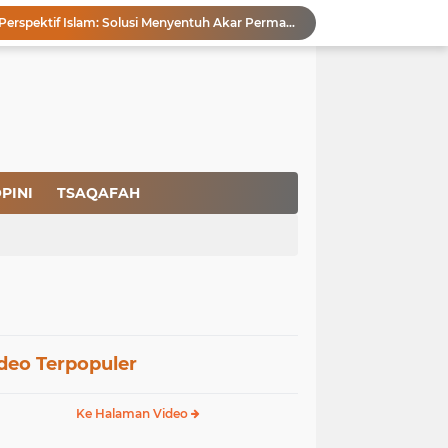
Pencegahan HIV dalam Perspektif Islam: Solusi Menyentuh Akar Permasalahan
a Peradaban
Ikhlas Bagaikan Jasad Tanpa Ruh
 Keuntungannya
Menjaga Kemurnian Fitrah: Menolak Normalisasi L68T dalam Perspektif Islam yang Ideologis-Sufistik
g Mendapatkan Hidayah Allah SWT
aan Pajak
san Nasbi Membahayakan Presiden
PINI
TSAQAFAH
Fenomena Court of Netizen: Urgensi Kepastian Standar Hukum dan Moral dalam Perspektif Islam
Membangun Kemandirian Ekonomi Umat: Perspektif Dakwah Ideologis–Sufistik dalam Menghadapi Melemahnya Rupiah dan Krisis Ekonomi
deo Terpopuler
Ke Halaman Video