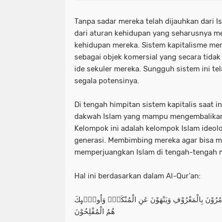
Tanpa sadar mereka telah dijauhkan dari I
dari aturan kehidupan yang seharusnya m
kehidupan mereka. Sistem kapitalisme m
sebagai objek komersial yang secara tida
ide sekuler mereka. Sungguh sistem ini t
segala potensinya.
Di tengah himpitan sistem kapitalis saat i
dakwah Islam yang mampu mengembalikan 
Kelompok ini adalah kelompok Islam ideol
generasi. Membimbing mereka agar bisa me
memperjuangkan Islam di tengah-tengah 
Hal ini berdasarkan dalam Al-Qur'an:
وَيَأْمُرُوْنَ بِالْمَعْرُوْفِ وَيَنْهَوْنَ عَنِ الْمُنْكَرِۗ وَاُولٰۤىِٕكَ
هُمُ الْمُفْلِحُوْنَ