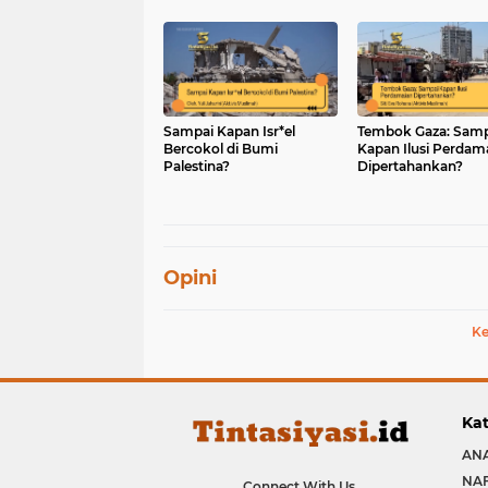
Islam untuk Indone
Sampai Kapan Isr*el
Tembok Gaza: Samp
Bercokol di Bumi
Kapan Ilusi Perdam
Palestina?
Dipertahankan?
Opini
Ke
Kat
ANA
NA
Connect With Us