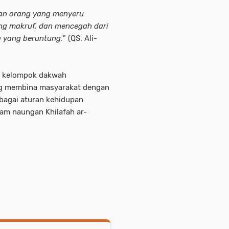
an orang yang menyeru
ng makruf, dan mencegah dari
g yang beruntung.
" (QS. Ali-
an kelompok dakwah
g membina masyarakat dengan
bagai aturan kehidupan
am naungan Khilafah ar-