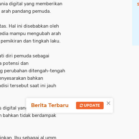
nia digital yang memberikan
i arah pandang pemuda.
as. Hal ini disebabkan oleh
 media mampu mengubah arah
pemikiran dan tingkah laku.
ati diri pemuda sebagai
a potensi dan
ong perubahan ditengah-tengah
menyesarakan bahkan
si tersebut saat ini jauh
×
Berita Terbaru
UPDATE
 digital yang unfaedah.
im bahkan tidak berdampak
inkan. Ibu sebagai al umm