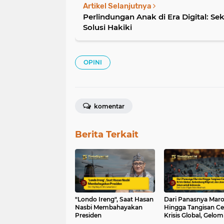
Artikel Selanjutnya
Perlindungan Anak di Era Digital: Se
Solusi Hakiki
OPINI
komentar
Berita Terkait
"Londo Ireng", Saat Hasan
Dari Panasnya Mar
Nasbi Membahayakan
Hingga Tangisan Ce
Presiden
Krisis Global, Gelo
Migrasi, dan Jawab