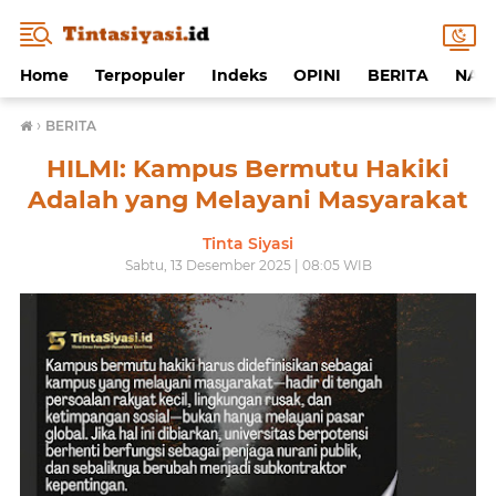
Home
Terpopuler
Indeks
OPINI
BERITA
NAF
›
BERITA
HILMI: Kampus Bermutu Hakiki
Adalah yang Melayani Masyarakat
Tinta Siyasi
Sabtu, 13 Desember 2025 | 08:05 WIB