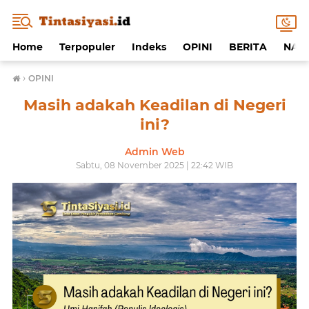
Home
Terpopuler
Indeks
OPINI
BERITA
NAF
›
OPINI
Masih adakah Keadilan di Negeri
ini?
Admin Web
Sabtu, 08 November 2025 | 22:42 WIB