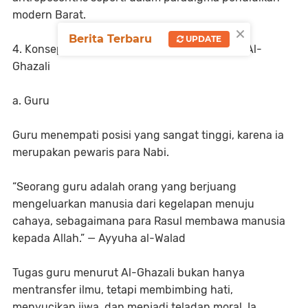
modern Barat.
×
Berita Terbaru
UPDATE
4. Konsep Guru dan Murid dalam Pandangan Al-
Ghazali
a. Guru
Guru menempati posisi yang sangat tinggi, karena ia
merupakan pewaris para Nabi.
“Seorang guru adalah orang yang berjuang
mengeluarkan manusia dari kegelapan menuju
cahaya, sebagaimana para Rasul membawa manusia
kepada Allah.” — Ayyuha al-Walad
Tugas guru menurut Al-Ghazali bukan hanya
mentransfer ilmu, tetapi membimbing hati,
menyucikan jiwa, dan menjadi teladan moral. Ia