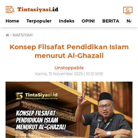
Home
Terpopuler
Indeks
OPINI
BERITA
NAF
›
NAFSIYAH
Konsep Filsafat Pendidikan Islam
menurut Al-Ghazali
Unstoppable
Kamis, 13 November 2025 | 10:12 WIB