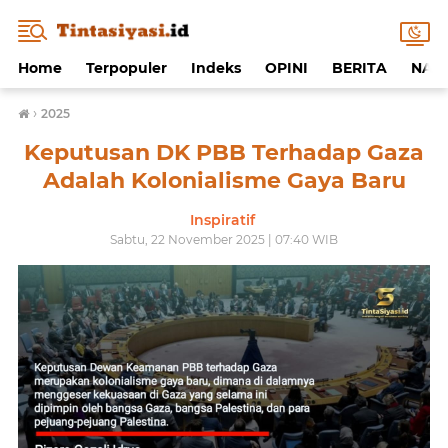
Home
Terpopuler
Indeks
OPINI
BERITA
NAF
›
2025
Keputusan DK PBB Terhadap Gaza
Adalah Kolonialisme Gaya Baru
Inspiratif
Sabtu, 22 November 2025 | 07:40 WIB