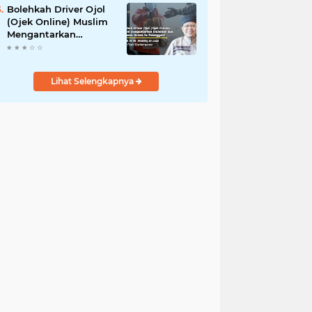
Bolehkah Driver Ojol
(Ojek Online) Muslim
Mengantarkan
Makanan dan
Minuman Haram ke
Pelanggan?
Lihat Selengkapnya