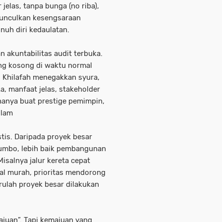
jelas, tanpa bunga (no riba),
munculkan kesengsaraan
nuh diri kedaulatan.
n akuntabilitas audit terbuka.
g kosong di waktu normal
. Khilafah menegakkan syura,
ka, manfaat jelas, stakeholder
 hanya buat prestige pemimpin,
slam
tis. Daripada proyek besar
jumbo, lebih baik pembangunan
isalnya jalur kereta cepat
kal murah, prioritas mendorong
arulah proyek besar dilakukan
juan”. Tapi kemajuan yang