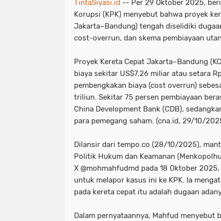
TintaSiyasi.id
-- Per 29 Oktober 2025, ber
Korupsi (KPK) menyebut bahwa proyek ker
Jakarta–Bandung) tengah diselidiki dug
cost-overrun, dan skema pembiayaan utan
Proyek Kereta Cepat Jakarta–Bandung (K
biaya sekitar US$7,26 miliar atau setara Rp
pembengkakan biaya (cost overrun) sebesa
triliun. Sekitar 75 persen pembiayaan bera
China Development Bank (CDB), sedangkan 
para pemegang saham. (cna.id, 29/10/202
Dilansir dari tempo.co (28/10/2025), man
Politik Hukum dan Keamanan (Menkopolhu
X @mohmahfudmd pada 18 Oktober 2025, 
untuk melapor kasus ini ke KPK. Ia meng
pada kereta cepat itu adalah dugaan adan
Dalam pernyataannya, Mahfud menyebut 