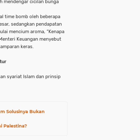
dah mendengar cicilan bunga
ial time bomb oleh beberapa
esar, sedangkan pendapatan
mulai mencium aroma, “Kenapa
a Menteri Keuangan menyebut
 tamparan keras.
tur
an syariat Islam dan prinsip
am Solusinya Bukan
i Palestina?