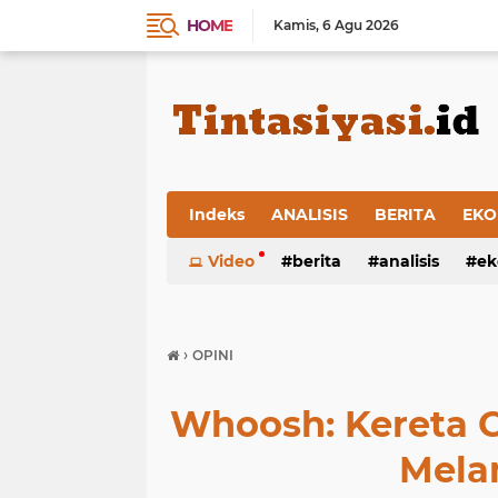
HOME
Kamis
6 Agu 2026
Indeks
ANALISIS
BERITA
EKO
Video
berita
analisis
ek
›
OPINI
Whoosh: Kereta C
Mela