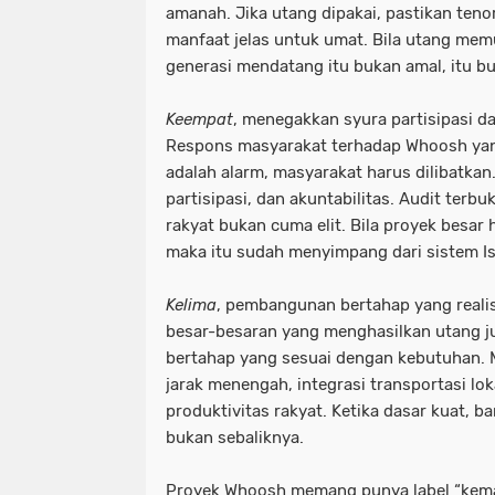
amanah. Jika utang dipakai, pastikan tenor 
manfaat jelas untuk umat. Bila utang me
generasi mendatang itu bukan amal, itu bu
Keempat
, menegakkan syura partisipasi da
Respons masyarakat terhadap Whoosh yan
adalah alarm, masyarakat harus dilibatkan
partisipasi, dan akuntabilitas. Audit terbu
rakyat bukan cuma elit. Bila proyek besar
maka itu sudah menyimpang dari sistem I
Kelima
, pembangunan bertahap yang realis
besar-besaran yang menghasilkan utang 
bertahap yang sesuai dengan kebutuhan. M
jarak menengah, integrasi transportasi lo
produktivitas rakyat. Ketika dasar kuat, b
bukan sebaliknya.
Proyek Whoosh memang punya label “kema