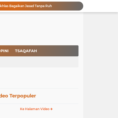
Ikhlas Bagaikan Jasad Tanpa Ruh
 Keuntungannya
Menjaga Kemurnian Fitrah: Menolak Normalisasi L68T dalam Perspektif Islam yang Ideologis-Sufistik
g Mendapatkan Hidayah Allah SWT
aan Pajak
san Nasbi Membahayakan Presiden
Fenomena Court of Netizen: Urgensi Kepastian Standar Hukum dan Moral dalam Perspektif Islam
Membangun Kemandirian Ekonomi Umat: Perspektif Dakwah Ideologis–Sufistik dalam Menghadapi Melemahnya Rupiah dan Krisis Ekonomi
PINI
TSAQAFAH
Pencegahan HIV dalam Perspektif Islam: Solusi Menyentuh Akar Permasalahan
a Peradaban
deo Terpopuler
Ke Halaman Video