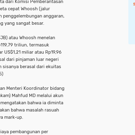
ita dari Komisi Pemberantasan
eta cepat Whoosh (jalur
aan penggelembungan anggaran,
g yang sangat besar.
CJB) atau Whoosh menelan
119,79 triliun, termasuk
r US$1,21 miliar atau Rp19,96
sal dari pinjaman luar negeri
sisanya berasal dari ekuitas
5)
tan Menteri Koordinator bidang
kam) Mahfud MD melalui akun
mengatakan bahwa ia diminta
atakan bahwa masalah rasuah
ya mark-up.
biaya pembangunan per