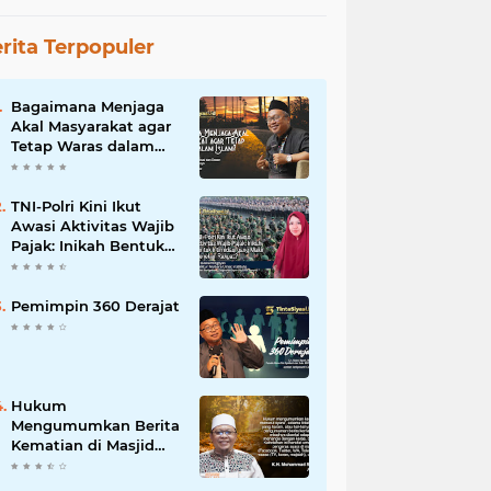
rita Terpopuler
Bagaimana Menjaga
Akal Masyarakat agar
Tetap Waras dalam
Islam?
TNI-Polri Kini Ikut
Awasi Aktivitas Wajib
Pajak: Inikah Bentuk
Intimidasi yang Makin
Menekan Rakyat?
Pemimpin 360 Derajat
Hukum
Mengumumkan Berita
Kematian di Masjid
dan Medsos