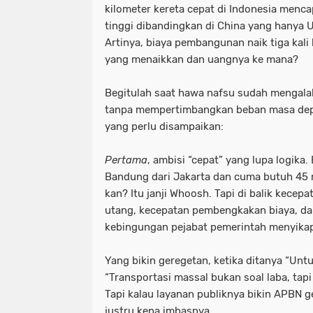
kilometer kereta cepat di Indonesia mencap
tinggi dibandingkan di China yang hanya U
Artinya, biaya pembangunan naik tiga kali 
yang menaikkan dan uangnya ke mana?
Begitulah saat hawa nafsu sudah mengalah
tanpa mempertimbangkan beban masa depan
yang perlu disampaikan:
Pertama
, ambisi “cepat” yang lupa logik
Bandung dari Jakarta dan cuma butuh 45 
kan? Itu janji Whoosh. Tapi di balik kecepa
utang, kecepatan pembengkakan biaya, da
kebingungan pejabat pemerintah menyikap
Yang bikin geregetan, ketika ditanya “Unt
“Transportasi massal bukan soal laba, tapi 
Tapi kalau layanan publiknya bikin APBN g
justru kena imbasnya.