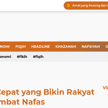
Amal yang Kosong dari 
Iman: Tanda-Tanda dan
Tanda-Tanda Orang yan
Kepatuhan atau Pemaks
"Londo Ireng", Saat Ha
NOMI
FIQIH
HEADLINE
KHAZANAH
NAFSIYAH
O
onomi
fikih
fiqih
Menjaga Hadis, Menjag
Vi
epat yang Bikin Rakyat
mbat Nafas