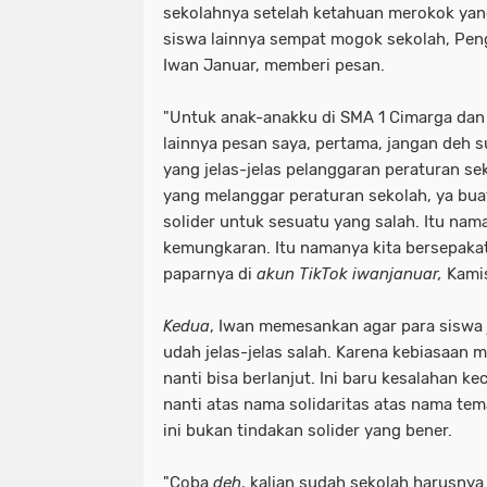
sekolahnya setelah ketahuan merokok ya
siswa lainnya sempat mogok sekolah, Peng
Iwan Januar, memberi pesan.
"Untuk anak-anakku di SMA 1 Cimarga dan
lainnya pesan saya, pertama, jangan deh s
yang jelas-jelas pelanggaran peraturan se
yang melanggar peraturan sekolah, ya buat 
solider untuk sesuatu yang salah. Itu nam
kemungkaran. Itu namanya kita bersepakat
paparnya di
akun TikTok iwanjanuar,
Kamis
Kedua
, Iwan memesankan agar para siswa
udah jelas-jelas salah. Karena kebiasaan
nanti bisa berlanjut. Ini baru kesalahan kec
nanti atas nama solidaritas atas nama te
ini bukan tindakan solider yang bener.
"Coba
deh
, kalian sudah sekolah harusnya 