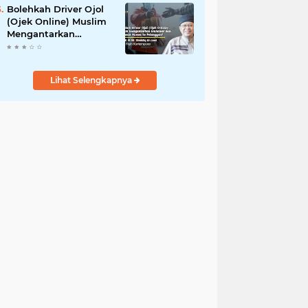
Bolehkah Driver Ojol
(Ojek Online) Muslim
Mengantarkan
Makanan dan
Minuman Haram ke
Pelanggan?
Lihat Selengkapnya