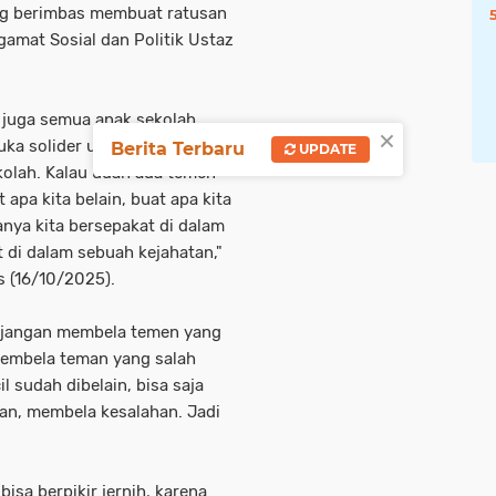
ng berimbas membuat ratusan
amat Sosial dan Politik Ustaz
 juga semua anak sekolah
×
uka solider untuk sesuatu
Berita Terbaru
UPDATE
kolah. Kalau udah ada temen
apa kita belain, buat apa kita
anya kita bersepakat di dalam
 di dalam sebuah kejahatan,"
 (16/10/2025).
 jangan membela temen yang
 membela teman yang salah
il sudah dibelain, bisa saja
man, membela kesalahan. Jadi
bisa berpikir jernih, karena