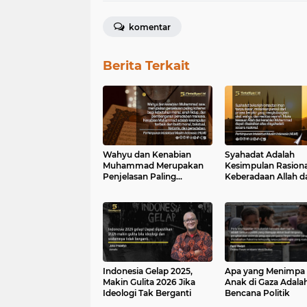
komentar
Berita Terkait
Wahyu dan Kenabian
Syahadat Adalah
Muhammad Merupakan
Kesimpulan Rasiona
Penjelasan Paling
Keberadaan Allah d
Koheren bagi Kebutuhan
Kenabian Muhamm
Moral dan Peradaban
Manusia
Indonesia Gelap 2025,
Apa yang Menimpa
Makin Gulita 2026 Jika
Anak di Gaza Adala
Ideologi Tak Berganti
Bencana Politik