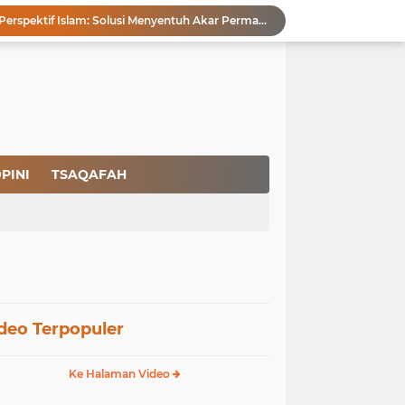
Pencegahan HIV dalam Perspektif Islam: Solusi Menyentuh Akar Permasalahan
a Peradaban
Ikhlas Bagaikan Jasad Tanpa Ruh
 Keuntungannya
Menjaga Kemurnian Fitrah: Menolak Normalisasi L68T dalam Perspektif Islam yang Ideologis-Sufistik
g Mendapatkan Hidayah Allah SWT
aan Pajak
san Nasbi Membahayakan Presiden
PINI
TSAQAFAH
Fenomena Court of Netizen: Urgensi Kepastian Standar Hukum dan Moral dalam Perspektif Islam
Membangun Kemandirian Ekonomi Umat: Perspektif Dakwah Ideologis–Sufistik dalam Menghadapi Melemahnya Rupiah dan Krisis Ekonomi
deo Terpopuler
Ke Halaman Video