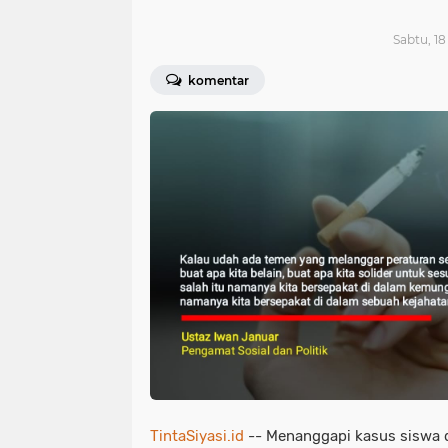
Sabtu, 18
komentar
TintaSiyasi.id
-- Menanggapi kasus siswa d