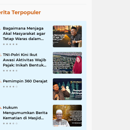
rita Terpopuler
Bagaimana Menjaga
Akal Masyarakat agar
Tetap Waras dalam
Islam?
TNI-Polri Kini Ikut
Awasi Aktivitas Wajib
Pajak: Inikah Bentuk
Intimidasi yang Makin
Menekan Rakyat?
Pemimpin 360 Derajat
Hukum
Mengumumkan Berita
Kematian di Masjid
dan Medsos