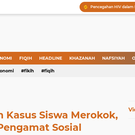
Menjaga Hadis, Menjag
Amal yang Kosong dari 
Iman: Tanda-Tanda dan
Tanda-Tanda Orang yan
Kepatuhan atau Pemaks
"Londo Ireng", Saat Ha
NOMI
FIQIH
HEADLINE
KHAZANAH
NAFSIYAH
O
onomi
fikih
fiqih
Vi
h Kasus Siswa Merokok,
 Pengamat Sosial