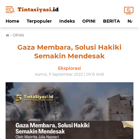
Home
Terpopuler
Indeks
OPINI
BERITA
NAF
›
OPINI
Gaza Membara, Solusi Hakiki
Semakin Mendesak
Eksplorasi
Kamis, 11 September 2025 | 09:15 WIB