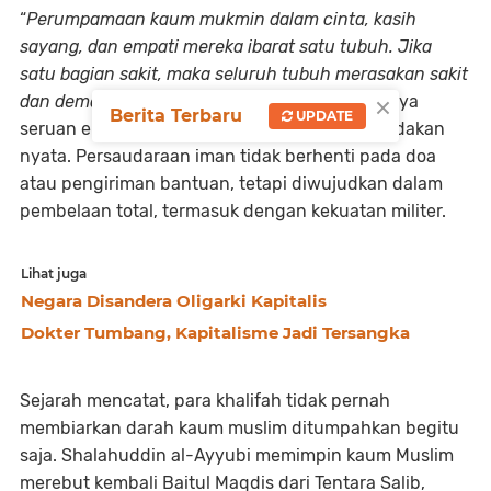
“
Perumpamaan kaum mukmin dalam cinta, kasih
sayang, dan empati mereka ibarat satu tubuh. Jika
satu bagian sakit, maka seluruh tubuh merasakan sakit
×
dan demam
.” (HR. Muslim). Hadis ini bukan hanya
Berita Terbaru
UPDATE
seruan empati, melainkan dorongan untuk tindakan
nyata. Persaudaraan iman tidak berhenti pada doa
atau pengiriman bantuan, tetapi diwujudkan dalam
pembelaan total, termasuk dengan kekuatan militer.
Lihat juga
Negara Disandera Oligarki Kapitalis
Dokter Tumbang, Kapitalisme Jadi Tersangka
Sejarah mencatat, para khalifah tidak pernah
membiarkan darah kaum muslim ditumpahkan begitu
saja. Shalahuddin al-Ayyubi memimpin kaum Muslim
merebut kembali Baitul Maqdis dari Tentara Salib,