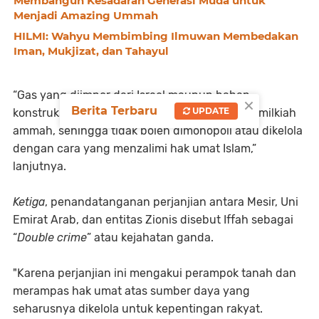
Membangun Kesadaran Generasi Muda untuk
Menjadi Amazing Ummah
HILMI: Wahyu Membimbing Ilmuwan Membedakan
Iman, Mukjizat, dan Tahayul
“Gas yang diimpor dari Israel maupun bahan
×
Berita Terbaru
UPDATE
konstruksi yang diekspor oleh Mesir termasuk milkiah
ammah, sehingga tidak boleh dimonopoli atau dikelola
dengan cara yang menzalimi hak umat Islam,”
lanjutnya.
Ketiga
, penandatanganan perjanjian antara Mesir, Uni
Emirat Arab, dan entitas Zionis disebut Iffah sebagai
“
Double crime
” atau kejahatan ganda.
"Karena perjanjian ini mengakui perampok tanah dan
merampas hak umat atas sumber daya yang
seharusnya dikelola untuk kepentingan rakyat.