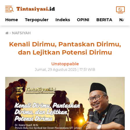
Home
Terpopuler
Indeks
OPINI
BERITA
NAF
›
NAFSIYAH
Kenali Dirimu, Pantaskan Dirimu,
dan Lejitkan Potensi Dirimu
Unstoppable
Jumat, 29 Agustus 2025 | 17:51 WIB