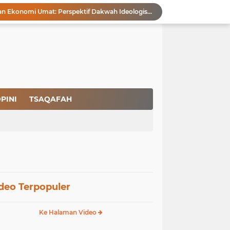
Membangun Kemandirian Ekonomi Umat: Perspektif Dakwah Ideologis–Sufistik dalam Menghadapi Melemahnya Rupiah dan Krisis Ekonomi
Pencegahan HIV dalam Perspektif Islam: Solusi Menyentuh Akar Permasalahan
a Peradaban
Ikhlas Bagaikan Jasad Tanpa Ruh
 Keuntungannya
Menjaga Kemurnian Fitrah: Menolak Normalisasi L68T dalam Perspektif Islam yang Ideologis-Sufistik
g Mendapatkan Hidayah Allah SWT
aan Pajak
PINI
TSAQAFAH
san Nasbi Membahayakan Presiden
Rapuhnya Tingkat Pengamanan Bandara atau Ada Pemain di Belakang Layar
deo Terpopuler
Ke Halaman Video