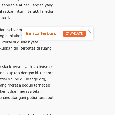
i sebuah alat perjuangan yang
atkan fitur interaktif media
masif.
×
ari aktivisme ini masih
Berita Terbaru
UPDATE
ng dilakukan secara digital
tural di dunia nyata.
upkan diri terbatas di ruang
 slacktivism, yaitu aktivisme
ncukupkan dengan klik, share,
isi online di Change.org,
ang merasa peduli terhadap
 kemudian merasa telah
nandatangani petisi tersebut