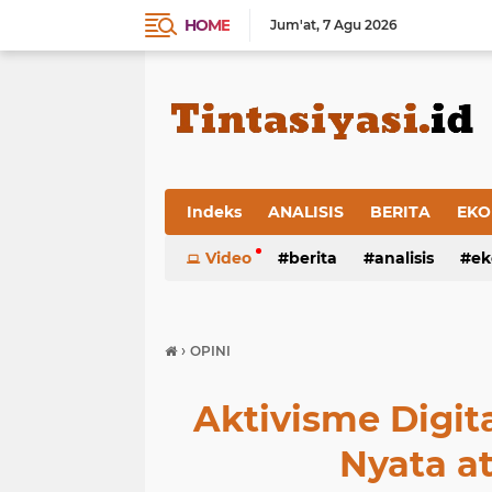
HOME
Jum'at
7 Agu 2026
Indeks
ANALISIS
BERITA
EKO
Video
berita
analisis
ek
›
OPINI
Aktivisme Digit
Nyata at