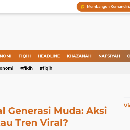
Menjaga Hadis, Menjag
Amal yang Kosong dari 
Iman: Tanda-Tanda dan
Tanda-Tanda Orang yan
Kepatuhan atau Pemaks
NOMI
FIQIH
HEADLINE
KHAZANAH
NAFSIYAH
O
"Londo Ireng", Saat Ha
onomi
fikih
fiqih
Vi
al Generasi Muda: Aksi
au Tren Viral?