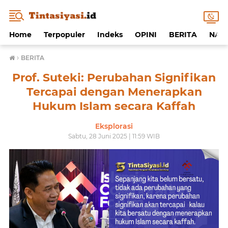
Home
Terpopuler
Indeks
OPINI
BERITA
NAF
›
BERITA
Prof. Suteki: Perubahan Signifikan
Tercapai dengan Menerapkan
Hukum Islam secara Kaffah
Eksplorasi
Sabtu, 28 Juni 2025 | 11:59 WIB