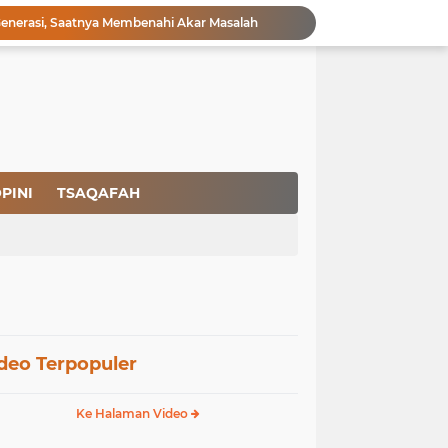
nerasi, Saatnya Membenahi Akar Masalah
sat: Pelucutan Senjata dan Ilusi Perdamaian
ak Berempati, Ada Sistem yang Bermasalah
Pelucutan Senjata Hamas dan Board of Peace: Jalan Menuju Perdamaian atau Konsolidasi Status Quo?
i Palestina?
yariat Islam
Sarjana Menganggur Tembus 1 Juta: Saatnya Membangun Sistem yang Menjamin Martabat Manusia
dok MBG
PINI
TSAQAFAH
stem: Selamatkan Generasi dengan Syariat
or Muslim Ajak Umat Tolak Normalisasi L68T
deo Terpopuler
Ke Halaman Video