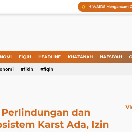
HIV/AIDS Mengancam Ge
Gaza dalam Kepungan Sia
Bukan Sekadar Dokter T
BOP: Damai atau Melucut
Melegalisasikan Hukum S
Proyek Bancaan Berke
NOMI
FIQIH
HEADLINE
KHAZANAH
NAFSIYAH
O
Darurat HIV, Darurat Si
onomi
fikih
fiqih
Gelar Orasi, Forum Dokt
Vi
 Perlindungan dan
sistem Karst Ada, Izin