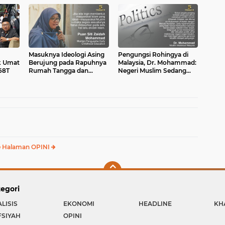
Fokus di Hulu
Masuknya Ideologi Asing
Pengungsi Rohingya di
k Umat
Berujung pada Rapuhnya
Malaysia, Dr. Mohammad:
68T
Rumah Tangga dan
Negeri Muslim Sedang
Dangkalnya Pendidikan
Mengidap Islamofobia
Islam
 Halaman OPINI
egori
LISIS
EKONOMI
HEADLINE
KH
FSIYAH
OPINI