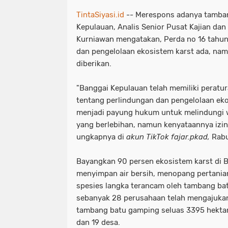
TintaSiyasi.id
-- Merespons adanya tamban
Kepulauan, Analis Senior Pusat Kajian dan
Kurniawan mengatakan, Perda no 16 tahun
dan pengelolaan ekosistem karst ada, nam
diberikan.
"Banggai Kepulauan telah memiliki peratu
tentang perlindungan dan pengelolaan ek
menjadi payung hukum untuk melindungi wil
yang berlebihan, namun kenyataannya izin-
ungkapnya di
akun TikTok fajar.pkad,
Rabu
Bayangkan 90 persen ekosistem karst di 
menyimpan air bersih, menopang pertania
spesies langka terancam oleh tambang ba
sebanyak 28 perusahaan telah mengajuka
tambang batu gamping seluas 3395 hektar
dan 19 desa.