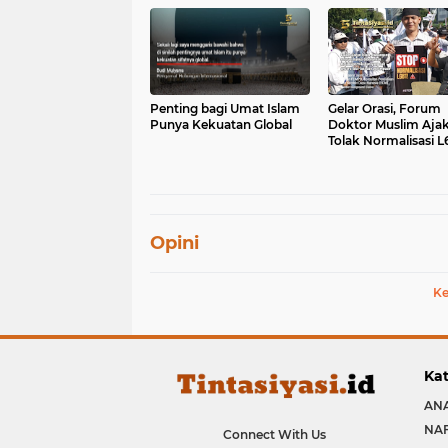
Penting bagi Umat Islam
Gelar Orasi, Forum
Punya Kekuatan Global
Doktor Muslim Aja
Tolak Normalisasi L
Opini
Ke
Kat
ANA
NA
Connect With Us