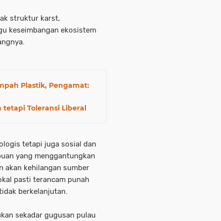
k struktur karst,
gu keseimbangan ekosistem
rangnya.
pah Plastik, Pengamat:
tetapi Toleransi Liberal
logis tetapi juga sosial dan
mpuan yang menggantungkan
an akan kehilangan sumber
okal pasti terancam punah
tidak berkelanjutan.
ukan sekadar gugusan pulau