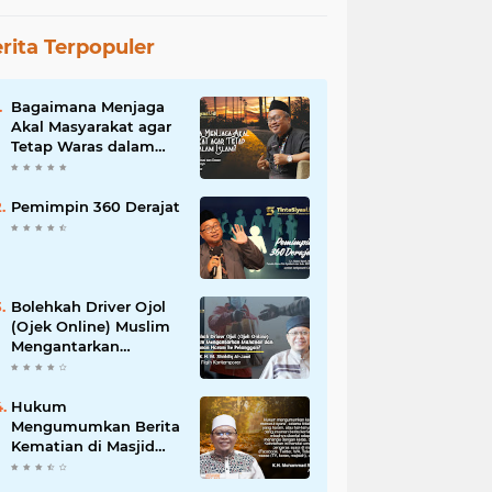
rita Terpopuler
Bagaimana Menjaga
Akal Masyarakat agar
Tetap Waras dalam
Islam?
Pemimpin 360 Derajat
Bolehkah Driver Ojol
(Ojek Online) Muslim
Mengantarkan
Makanan dan
Minuman Haram ke
Pelanggan?
Hukum
Mengumumkan Berita
Kematian di Masjid
dan Medsos