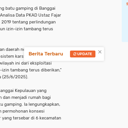
g batu gamping di Banggai
 Analisa Data PKAD Ustaz Fajar
 2019 tentang perlindungan
un izin-izin tambang terus
×
ran daerah no 16 tahun 2019
Berita Terbaru
UPDATE
osistem karst yang seharusnya
ayah ini dari eksploitasi
izin tambang terus diberikan,"
 (25/6/2025).
Banggai Kepulauan yang
n dan menjadi rumah bagi
tu gamping. Ia lengungkapkan,
n permohonan konsesi
 yang tersebar di 6 kecamatan