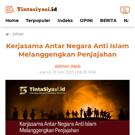
Home
Terpopuler
Indeks
OPINI
BERITA
NAF
›
OPINI
Kerjasama Antar Negara Anti Islam
Melanggengkan Penjajahan
Admin Web
Kamis, 19 Juni 2025 | 08:36 WIB