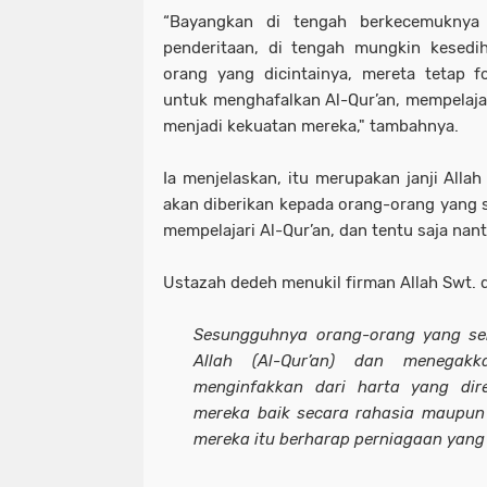
“Bayangkan di tengah berkecemuknya 
penderitaan, di tengah mungkin kesedi
orang yang dicintainya, mereta tetap 
untuk menghafalkan Al-Qur’an, mempelajar
menjadi kekuatan mereka," tambahnya.
Ia menjelaskan, itu merupakan janji Alla
akan diberikan kepada orang-orang yang 
mempelajari Al-Qur’an, dan tentu saja nan
Ustazah dedeh menukil firman Allah Swt. d
Sesungguhnya orang-orang yang se
Allah (Al-Qur’an) dan menegak
menginfakkan dari harta yang dir
mereka baik secara rahasia maupun 
mereka itu berharap perniagaan yang 