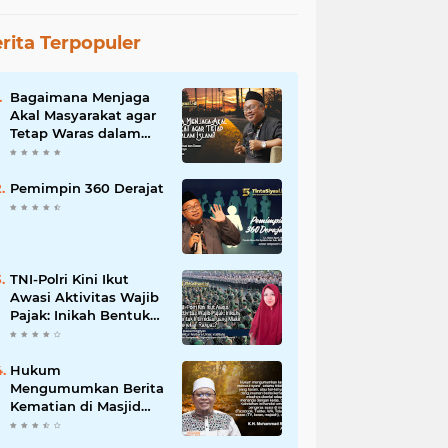
rita Terpopuler
Bagaimana Menjaga
Akal Masyarakat agar
Tetap Waras dalam
Islam?
Pemimpin 360 Derajat
TNI-Polri Kini Ikut
Awasi Aktivitas Wajib
Pajak: Inikah Bentuk
Intimidasi yang Makin
Menekan Rakyat?
Hukum
Mengumumkan Berita
Kematian di Masjid
dan Medsos