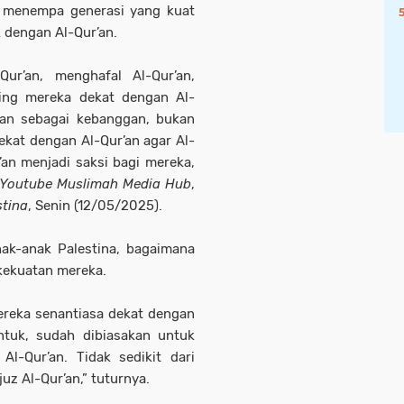
 menempa generasi yang kuat
 dengan Al-Qur’an.
ur’an, menghafal Al-Qur’an,
ing mereka dekat dengan Al-
kan sebagai kebanggan, bukan
dekat dengan Al-Qur’an agar Al-
’an menjadi saksi bagi mereka,
Youtube Muslimah Media Hub
,
tina
, Senin (12/05/2025).
nak-anak Palestina, bagaimana
kekuatan mereka.
mereka senantiasa dekat dengan
entuk, sudah dibiasakan untuk
Al-Qur’an. Tidak sedikit dari
uz Al-Qur’an,” tuturnya.