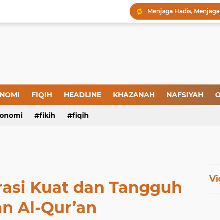
Menjaga Hadis, Menjag
Amal yang Kosong dari 
Iman: Tanda-Tanda dan
Tanda-Tanda Orang yan
Kepatuhan atau Pemaks
"Londo Ireng", Saat Ha
NOMI
FIQIH
HEADLINE
KHAZANAH
NAFSIYAH
O
onomi
fikih
fiqih
Vi
si Kuat dan Tangguh
n Al-Qur’an