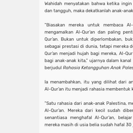
Wahidah menyatakan bahwa ketika ingin
dan tangguh, maka dekatkanlah anak-anak
"Biasakan mereka untuk membaca Al-Q
mengamalkan Al-Qur’an dan paling pent
Qur’an. Bukan untuk diperlombakan, bu
sebagai prestasi di dunia, tetapi mereka 
Qur’an menjadi hujah bagi mereka, Al-Qur
bagi anak-anak kita," ujarnya dalam kanal
berjudul
Rahasia Ketangguhan Anak Pales
Ia menambahkan, itu yang dilihat dari a
Al-Qur’an itu menjadi rahasia membentuk 
"Satu rahasia dari anak-anak Palestina, 
Al-Qur’an. Mereka dari kecil sudah dib
senantiasa menghafal Al-Qur’an, belajar 
mereka masih di usia belia sudah hafal 30 j