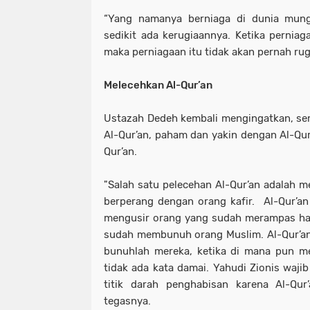
“Yang namanya berniaga di dunia mungk
sedikit ada kerugiaannya. Ketika perniag
maka perniagaan itu tidak akan pernah rugi
Melecehkan Al-Qur’an
Ustazah Dedeh kembali mengingatkan, s
Al-Qur’an, paham dan yakin dengan Al-Qur
Qur’an.
"Salah satu pelecehan Al-Qur’an adalah m
berperang dengan orang kafir. Al-Qur’a
mengusir orang yang sudah merampas harta
sudah membunuh orang Muslim. Al-Qur’
bunuhlah mereka, ketika di mana pun m
tidak ada kata damai. Yahudi Zionis wajib
titik darah penghabisan karena Al-Qur
tegasnya.