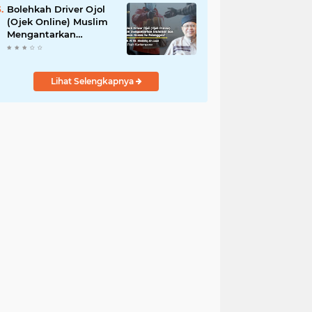
Bolehkah Driver Ojol
(Ojek Online) Muslim
Mengantarkan
Makanan dan
Minuman Haram ke
Pelanggan?
Lihat Selengkapnya