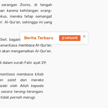
serangan Zionis, di tengah
han karena kehilangan orang-
fokus, mereka tetap semangat
i Al-Qur’an, sehingga ini yang
×
Berita Terbaru
UPDATE
h Swt. bagaimana keistimewaan
senantiasa membaca Al-Qur’an,
ti akan mengamalkan Al-Qur’an.
i dalam surah Fatir ayat 29:
nantiasa membaca kitab
kan salat dan mereka
ezeki oleh Allah kepada
secara terang-terangan,
tidak pernah merugi.