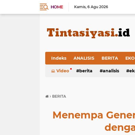
HOME
Kamis
6 Agu 2026
Indeks
ANALISIS
BERITA
EKO
Video
berita
analisis
ek
›
BERITA
Menempa Genera
denga