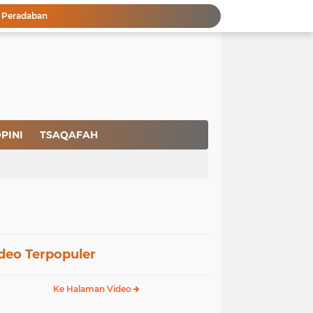
a Peradaban
Ikhlas Bagaikan Jasad Tanpa Ruh
 Keuntungannya
Menjaga Kemurnian Fitrah: Menolak Normalisasi L68T dalam Perspektif Islam yang Ideologis-Sufistik
g Mendapatkan Hidayah Allah SWT
aan Pajak
san Nasbi Membahayakan Presiden
Fenomena Court of Netizen: Urgensi Kepastian Standar Hukum dan Moral dalam Perspektif Islam
PINI
TSAQAFAH
Masuknya Ideologi Asing Berujung pada Rapuhnya Rumah Tangga dan Dangkalnya Pendidikan Islam
Pencegahan HIV dalam Perspektif Islam: Solusi Menyentuh Akar Permasalahan
deo Terpopuler
Ke Halaman Video