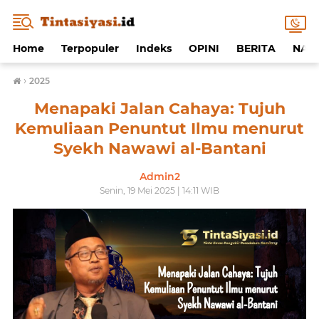
Home
Terpopuler
Indeks
OPINI
BERITA
NAF
›
2025
Menapaki Jalan Cahaya: Tujuh
Kemuliaan Penuntut Ilmu menurut
Syekh Nawawi al-Bantani
Admin2
Senin, 19 Mei 2025 | 14:11 WIB