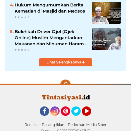
Hukum Mengumumkan Berita
Kematian di Masjid dan Medsos
Bolehkah Driver Ojol (Ojek
Online) Muslim Mengantarkan
Makanan dan Minuman Haram
ke Pelanggan?
Lihat Selengkapnya
Facebook
Instagram
Pinterest
Twitter
YouTube
Redaksi
Pasang Iklan
Pedoman Media Siber
Copyright ©
2026 TINTASIYASI ID