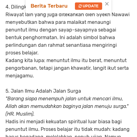
×
Berita Terbaru
UPDATE
4. Dilingkupi oleh Sayap Para Malaikat
Riwayat lain yang juga ditekankan oleh Syekh Nawawi
menyebutkan bahwa para malaikat menaungi
penuntut ilmu dengan sayap-sayapnya sebagai
bentuk penghormatan. Ini adalah simbol bahwa
perlindungan dan rahmat senantiasa mengiringi
proses belajar.
Kadang kita lupa: menuntut ilmu itu berat, menuntut
pengorbanan, tetapi jangan khawatir, langit ikut serta
menjagamu.
5. Jalan Ilmu Adalah Jalan Surga
"Barang siapa menempuh jalan untuk mencari ilmu,
Allah akan memudahkan baginya jalan menuju surga."
(HR. Muslim).
Hadis ini menjadi kekuatan spiritual luar biasa bagi
penuntut ilmu. Proses belajar itu tidak mudah: kadang
harus begadang, melelahkan, penuh ujian. Namun,