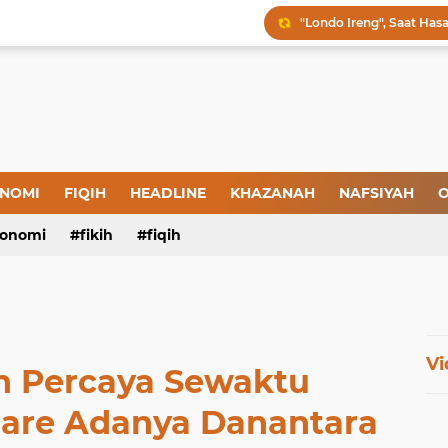
Menjaga Hadis, Menjag
Amal yang Kosong dari 
Iman: Tanda-Tanda dan
Tanda-Tanda Orang yan
NOMI
FIQIH
HEADLINE
KHAZANAH
NAFSIYAH
O
Kepatuhan atau Pemaks
onomi
fikih
fiqih
"Londo Ireng", Saat Ha
Vi
h Percaya Sewaktu
lare Adanya Danantara