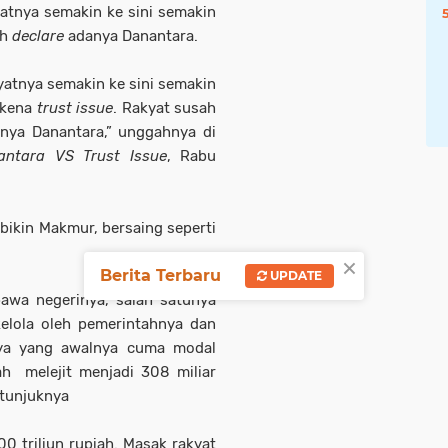
atnya semakin ke sini semakin
ah
declare
adanya Danantara.
atnya semakin ke sini semakin
 kena
trust issue
. Rakyat susah
nya Danantara,” unggahnya di
antara VS Trust Issue
, Rabu
 bikin Makmur, bersaing seperti
×
Berita Terbaru
UPDATE
awa negerinya, salah satunya
elola oleh pemerintahnya dan
ya yang awalnya cuma modal
ah
melejit menjadi 308 miliar
 tunjuknya
0 triliun rupiah. Masak rakyat