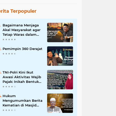
rita Terpopuler
Bagaimana Menjaga
Akal Masyarakat agar
Tetap Waras dalam
Islam?
Pemimpin 360 Derajat
TNI-Polri Kini Ikut
Awasi Aktivitas Wajib
Pajak: Inikah Bentuk
Intimidasi yang Makin
Menekan Rakyat?
Hukum
Mengumumkan Berita
Kematian di Masjid
dan Medsos