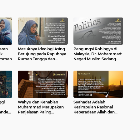
aran
Masuknya Ideologi Asing
Pengungsi Rohingya di
uk
Berujung pada Rapuhnya
Malaysia, Dr. Mohammad:
Ummah
Rumah Tangga dan
Negeri Muslim Sedang
Dangkalnya Pendidikan
Mengidap Islamofobia
Islam
ggi
Wahyu dan Kenabian
Syahadat Adalah
Muhammad Merupakan
Kesimpulan Rasional
andera
Penjelasan Paling
Keberadaan Allah dan
Koheren bagi Kebutuhan
Kenabian Muhammad
Moral dan Peradaban
Manusia