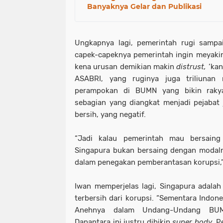
Banyaknya Gelar dan Publikasi
Ungkapnya lagi, pemerintah rugi sampai 
capek-capeknya pemerintah ingin meyaki
kena urusan demikian makin
distrust,
‘kan
ASABRI, yang ruginya juga triliunan
perampokan di BUMN yang bikin rak
sebagian yang diangkat menjadi pejabat
bersih, yang negatif.
“Jadi kalau pemerintah mau bersain
Singapura bukan bersaing dengan modaln
dalam penegakan pemberantasan korupsi,” 
Iwan memperjelas lagi, Singapura adalah
terbersih dari korupsi. “Sementara Indon
Anehnya dalam Undang-Undang BUM
Danantara ini justru dibikin
super body
. P