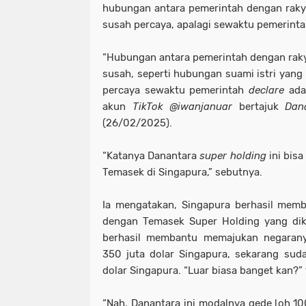
hubungan antara pemerintah dengan raky
susah percaya, apalagi sewaktu pemerint
“Hubungan antara pemerintah dengan raky
susah, seperti hubungan suami istri yang
percaya sewaktu pemerintah
declare
ada
akun
TikTok
@iwanjanuar
bertajuk
Dan
(26/02/2025).
“Katanya Danantara
super holding
ini bisa
Temasek di Singapura,” sebutnya.
Ia mengatakan, Singapura berhasil memb
dengan Temasek Super Holding yang dik
berhasil membantu memajukan negaran
350 juta dolar Singapura, sekarang sud
dolar Singapura. “Luar biasa banget kan?”
“Nah, Danantara ini modalnya gede loh 100