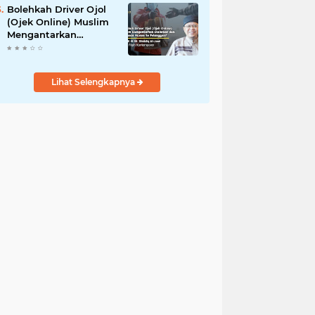
Bolehkah Driver Ojol
(Ojek Online) Muslim
Mengantarkan
Makanan dan
Minuman Haram ke
Pelanggan?
Lihat Selengkapnya