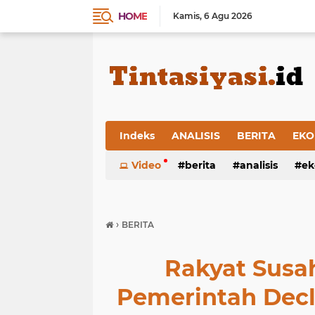
HOME
Kamis
6 Agu 2026
Indeks
ANALISIS
BERITA
EKO
Video
berita
analisis
ek
›
BERITA
Rakyat Susa
Pemerintah Dec