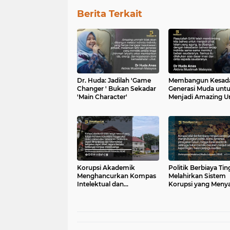
Berita Terkait
Dr. Huda: Jadilah 'Game
Membangun Kesad
Changer ' Bukan Sekadar
Generasi Muda unt
'Main Character'
Menjadi Amazing 
Korupsi Akademik
Politik Berbiaya Tin
Menghancurkan Kompas
Melahirkan Sistem
Intelektual dan
Korupsi yang Meny
Melanggengkan
Negara
Kerusakan Sistem