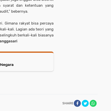
n syarat dan ketentuan yang
udit,” bebernya.
ri. Gimana rakyat bisa percaya
ali-kali. Lagian ada teori yang
lingkuh berkali-kali biasanya
Hanggasari
s Negara
SHARE