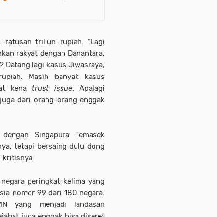
ratusan triliun rupiah. “Lagi
nkan rakyat dengan Danantara,
? Datang lagi kasus Jiwasraya,
 rupiah. Masih banyak kasus
yat kena
trust issue
. Apalagi
 juga dari orang-orang enggak
g dengan Singapura Temasek
ya, tetapi bersaing dulu dong
kritisnya.
 negara peringkat kelima yang
esia nomor 99 dari 180 negara.
N yang menjadi landasan
ejabat juga enggak bisa diseret