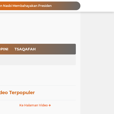
Fenomena Court of Netizen: Urgensi Kepastian Standar Hukum dan Moral dalam Perspektif Islam
Masuknya Ideologi Asing Berujung pada Rapuhnya Rumah Tangga dan Dangkalnya Pendidikan Islam
Pencegahan HIV dalam Perspektif Islam: Solusi Menyentuh Akar Permasalahan
a Peradaban
Ikhlas Bagaikan Jasad Tanpa Ruh
 Keuntungannya
Menjaga Kemurnian Fitrah: Menolak Normalisasi L68T dalam Perspektif Islam yang Ideologis-Sufistik
g Mendapatkan Hidayah Allah SWT
PINI
TSAQAFAH
aan Pajak
san Nasbi Membahayakan Presiden
deo Terpopuler
Ke Halaman Video