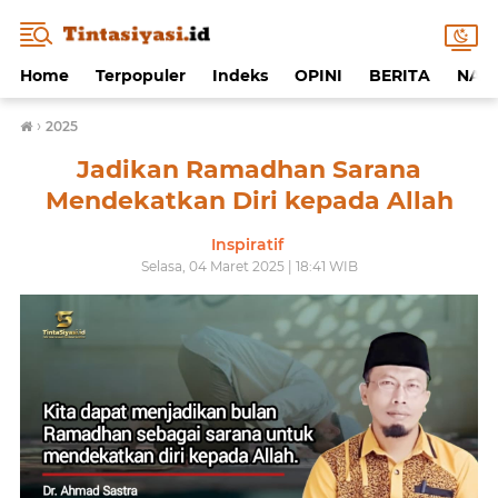
Home
Terpopuler
Indeks
OPINI
BERITA
NAF
›
2025
Jadikan Ramadhan Sarana
Mendekatkan Diri kepada Allah
Inspiratif
Selasa, 04 Maret 2025 | 18:41 WIB