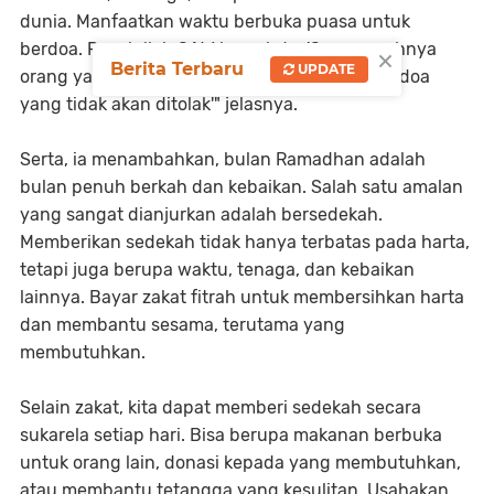
dunia. Manfaatkan waktu berbuka puasa untuk
berdoa. Rasulullah SAW bersabda: 'Sesungguhnya
×
Berita Terbaru
UPDATE
orang yang berpuasa ketika berbuka memiliki doa
yang tidak akan ditolak'" jelasnya.
Serta, ia menambahkan, bulan Ramadhan adalah
bulan penuh berkah dan kebaikan. Salah satu amalan
yang sangat dianjurkan adalah bersedekah.
Memberikan sedekah tidak hanya terbatas pada harta,
tetapi juga berupa waktu, tenaga, dan kebaikan
lainnya. Bayar zakat fitrah untuk membersihkan harta
dan membantu sesama, terutama yang
membutuhkan.
Selain zakat, kita dapat memberi sedekah secara
sukarela setiap hari. Bisa berupa makanan berbuka
untuk orang lain, donasi kepada yang membutuhkan,
atau membantu tetangga yang kesulitan. Usahakan