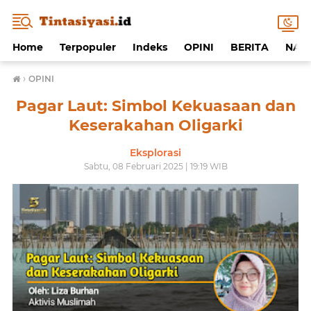
Home
Terpopuler
Indeks
OPINI
BERITA
NAF
›
OPINI
Pagar Laut: Simbol Kekuasaan dan
Keserakahan Oligarki
Eksplorasi
Sabtu, 08 Februari 2025 | 19:19 WIB