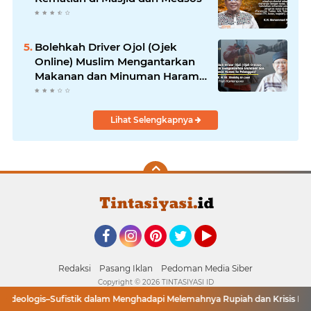
Bolehkah Driver Ojol (Ojek
Online) Muslim Mengantarkan
Makanan dan Minuman Haram
ke Pelanggan?
Lihat Selengkapnya
Facebook
Instagram
Pinterest
Twitter
YouTube
Redaksi
Pasang Iklan
Pedoman Media Siber
Copyright ©
2026 TINTASIYASI ID
gis–Sufistik dalam Menghadapi Melemahnya Rupiah dan Krisis Ekonomi