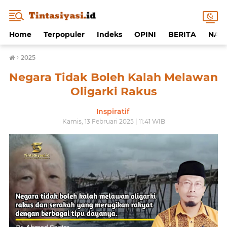
Home
Terpopuler
Indeks
OPINI
BERITA
NAF
›
2025
Negara Tidak Boleh Kalah Melawan
Oligarki Rakus
Inspiratif
Kamis, 13 Februari 2025 | 11:41 WIB