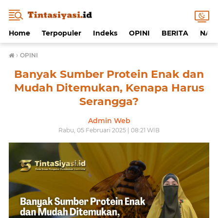
Home
Terpopuler
Indeks
OPINI
BERITA
NAF
›
OPINI
Banyak Sumber Protein Enak dan
Mudah Ditemukan, Kenapa Harus
Serangga?
Admin Web
Rabu, 05 Februari 2025 | 08:21 WIB