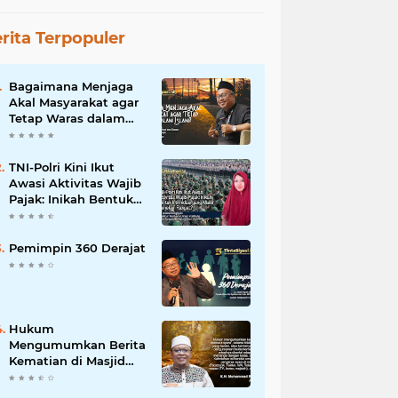
rita Terpopuler
Bagaimana Menjaga
Akal Masyarakat agar
Tetap Waras dalam
Islam?
TNI-Polri Kini Ikut
Awasi Aktivitas Wajib
Pajak: Inikah Bentuk
Intimidasi yang Makin
Menekan Rakyat?
Pemimpin 360 Derajat
Hukum
Mengumumkan Berita
Kematian di Masjid
dan Medsos