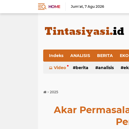
HOME
Jum'at
7 Agu 2026
Indeks
ANALISIS
BERITA
EKO
Video
berita
analisis
ek
›
2025
Akar Permasala
Pe