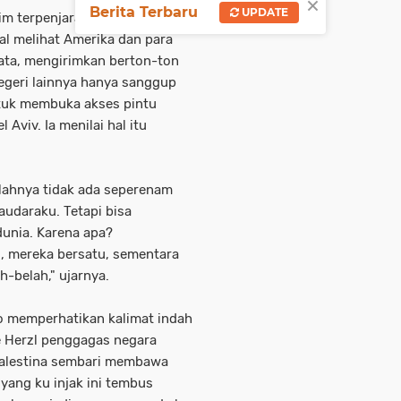
×
Berita Terbaru
UPDATE
m terpenjara oleh
al melihat Amerika dan para
ata, mengirimkan berton-ton
egeri lainnya hanya sanggup
tuk membuka akses pintu
Aviv. Ia menilai hal itu
lahnya tidak ada seperenam
audaraku. Tetapi bisa
unia. Karena apa?
g, mereka bersatu, sementara
ah-belah," ujarnya.
o memperhatikan kalimat indah
re Herzl penggagas negara
Palestina sembari membawa
 yang ku injak ini tembus