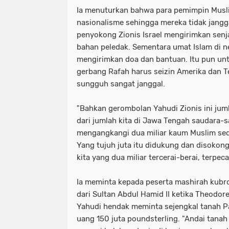
Ia menuturkan bahwa para pemimpin Musli
nasionalisme sehingga mereka tidak jangg
penyokong Zionis Israel mengirimkan senj
bahan peledak. Sementara umat Islam di n
mengirimkan doa dan bantuan. Itu pun un
gerbang Rafah harus seizin Amerika dan Tel 
sungguh sangat janggal.
"Bahkan gerombolan Yahudi Zionis ini jum
dari jumlah kita di Jawa Tengah saudara-s
mengangkangi dua miliar kaum Muslim sed
Yang tujuh juta itu didukung dan disokon
kita yang dua miliar tercerai-berai, terpec
Ia meminta kepada peserta mashirah kubr
dari Sultan Abdul Hamid II ketika Theodo
Yahudi hendak meminta sejengkal tanah 
uang 150 juta poundsterling. "Andai tanah