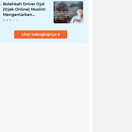
Bolehkah Driver Ojol
(Ojek Online) Muslim
Mengantarkan
Makanan dan
Minuman Haram ke
Pelanggan?
Lihat Selengkapnya