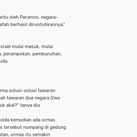
ntu oleh Perancis, negara-
lafah berhasil diruntuhkannya,"
srael mulai masuk, mulai
a, perampokan, pembunuhan,
ida.
ima solusi-solusi tawaran
kah tawaran dua negara (
two
uk akal?" tanya dia.
Polda kemudian ada ormas
as tersebut numpang di gedung
butan, ormas itu semakin