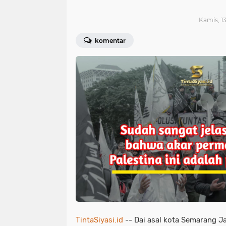
Kamis, 13
komentar
TintaSiyasi.id
-- Dai asal kota Semarang J