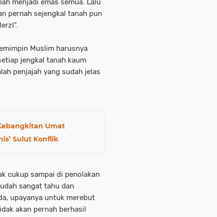
bah menjadi emas semua. Lalu
an pernah sejengkal tanah pun
rzl".
pemimpin Muslim harusnya
 setiap jengkal tanah kaum
lah penjajah yang sudah jelas
Kebangkitan Umat
nis’ Sulut Konflik
ak cukup sampai di penolakan
 sudah sangat tahu dan
da, upayanya untuk merebut
idak akan pernah berhasil