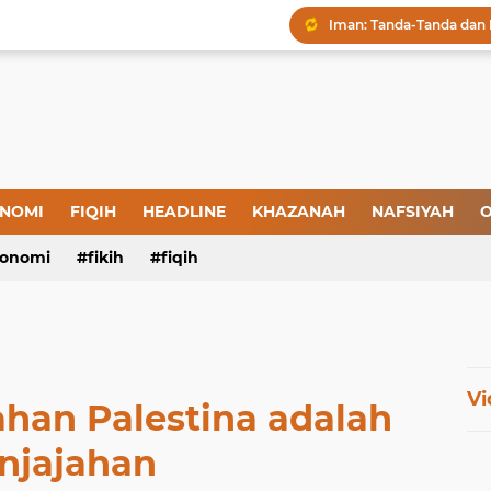
Tanda-Tanda Orang yan
Kepatuhan atau Pemaks
"Londo Ireng", Saat Ha
Menjaga Hadis, Menjag
NOMI
FIQIH
HEADLINE
KHAZANAH
NAFSIYAH
O
Amal yang Kosong dari 
onomi
fikih
fiqih
Iman: Tanda-Tanda dan
Vi
han Palestina adalah
njajahan