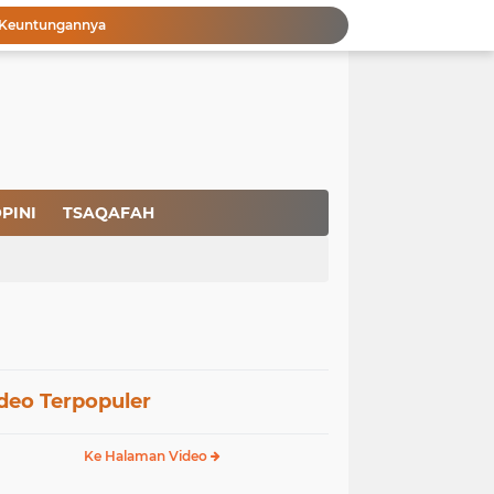
Menjaga Kemurnian Fitrah: Menolak Normalisasi L68T dalam Perspektif Islam yang Ideologis-Sufistik
g Mendapatkan Hidayah Allah SWT
aan Pajak
san Nasbi Membahayakan Presiden
Fenomena Court of Netizen: Urgensi Kepastian Standar Hukum dan Moral dalam Perspektif Islam
Membangun Kemandirian Ekonomi Umat: Perspektif Dakwah Ideologis–Sufistik dalam Menghadapi Melemahnya Rupiah dan Krisis Ekonomi
Pencegahan HIV dalam Perspektif Islam: Solusi Menyentuh Akar Permasalahan
a Peradaban
PINI
TSAQAFAH
Ikhlas Bagaikan Jasad Tanpa Ruh
 Keuntungannya
deo Terpopuler
Ke Halaman Video