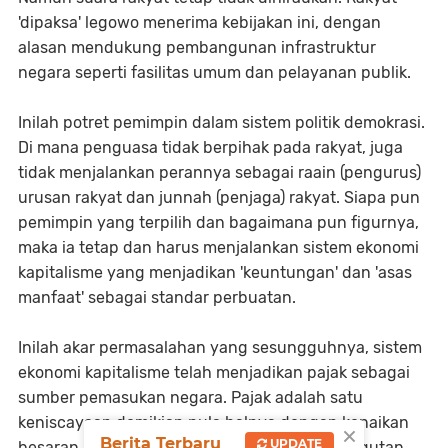
'dipaksa' legowo menerima kebijakan ini, dengan
alasan mendukung pembangunan infrastruktur
negara seperti fasilitas umum dan pelayanan publik.
Inilah potret pemimpin dalam sistem politik demokrasi.
Di mana penguasa tidak berpihak pada rakyat, juga
tidak menjalankan perannya sebagai raain (pengurus)
urusan rakyat dan junnah (penjaga) rakyat. Siapa pun
pemimpin yang terpilih dan bagaimana pun figurnya,
maka ia tetap dan harus menjalankan sistem ekonomi
kapitalisme yang menjadikan 'keuntungan' dan 'asas
manfaat' sebagai standar perbuatan.
Inilah akar permasalahan yang sesungguhnya, sistem
ekonomi kapitalisme telah menjadikan pajak sebagai
sumber pemasukan negara. Pajak adalah satu
keniscayaan demikian pula halnya dengan kenaikan
×
Berita Terbaru
UPDATE
besaran pajak dan berbagai macam jenis pungutan