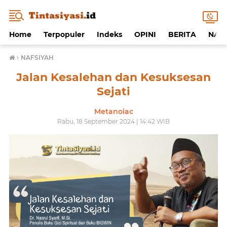
Home
Terpopuler
Indeks
OPINI
BERITA
NAF
›
NAFSIYAH
Jalan Kesalehan dan Kesuksesan
Sejati
Metanoiac
Rabu, 18 September 2024 | 14:42 WIB