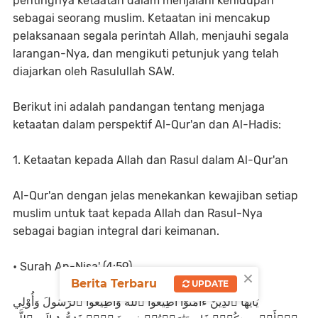
pentingnya ketaatan dalam menjalani kehidupan
sebagai seorang muslim. Ketaatan ini mencakup
pelaksanaan segala perintah Allah, menjauhi segala
larangan-Nya, dan mengikuti petunjuk yang telah
diajarkan oleh Rasulullah SAW.
Berikut ini adalah pandangan tentang menjaga
ketaatan dalam perspektif Al-Qur'an dan Al-Hadis:
1. Ketaatan kepada Allah dan Rasul dalam Al-Qur'an
Al-Qur'an dengan jelas menekankan kewajiban setiap
muslim untuk taat kepada Allah dan Rasul-Nya
sebagai bagian integral dari keimanan.
• Surah An-Nisa' (4:59)
×
Berita Terbaru
UPDATE
يَٰٓأَيُّهَا ٱلَّذِينَ ءَامَنُوٓاْ أَطِيعُواْ ٱللَّهَ وَأَطِيعُواْ ٱلرَّسُولَ وَأُوْلِي